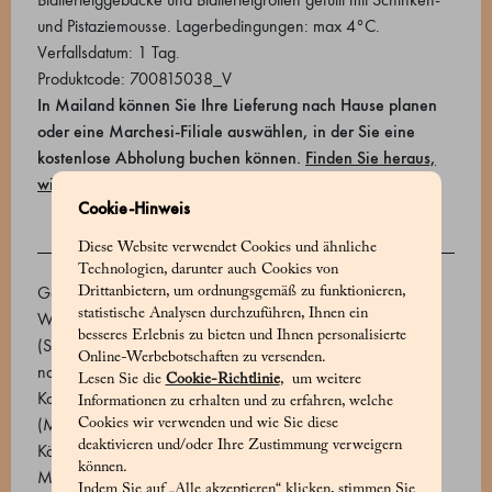
und Pistaziemousse. Lagerbedingungen: max 4°C.
Verfallsdatum: 1 Tag.
Produktcode: 700815038_V
In Mailand können Sie Ihre Lieferung nach Hause planen
oder eine Marchesi-Filiale auswählen, in der Sie eine
kostenlose Abholung buchen können.
Finden Sie heraus,
wie Sie Ihre bestellung erhalten können
.
Cookie-Hinweis
Diese Website verwendet Cookies und ähnliche
ZUTATEN
Technologien, darunter auch Cookies von
Gebackenes Konditoreiprodukt (Weizenmehl 00, Butter,
Drittanbietern, um ordnungsgemäß zu funktionieren,
statistische Analysen durchzuführen, Ihnen ein
Wasser, Salz), Schinkenmousse (gebackener Schinken
besseres Erlebnis zu bieten und Ihnen personalisierte
(Schweinekeule, Salz, Milcheiweiß, Zucker, Marsala DOP,
Online-Werbebotschaften zu versenden.
natürliches Aroma, Antioxidationsmittel: Natriumascorbat,
Lesen Sie die
Cookie-Richtlinie
, um weitere
Konservierungsmittel: Natriumnitrit (E250)), Kuh-Ricotta
Informationen zu erhalten und zu erfahren, welche
(Molke, Milch, Milchrahm, Salz) (31,2 %), Grana-Padano-
Cookies wir verwenden und wie Sie diese
deaktivieren und/oder Ihre Zustimmung verweigern
Käse (Milch, Salz und Lab, Konservierungsmittel: Lysozym),
können.
Mascarpone (Milchcreme, Säureregulator: Zitronensäure)
Indem Sie auf „Alle akzeptieren“ klicken, stimmen Sie