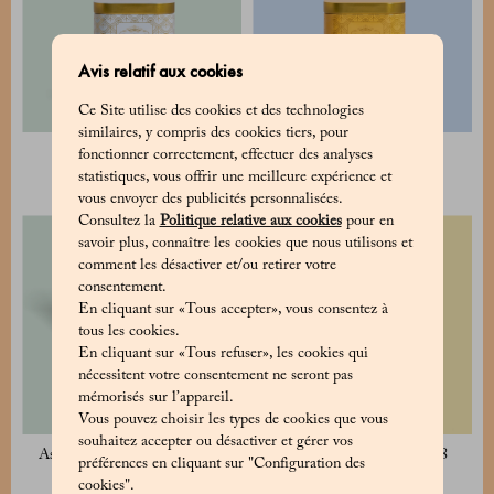
Avis relatif aux cookies
Ce Site utilise des cookies et des technologies
similaires, y compris des cookies tiers, pour
Pudding au cacao
Chocolat chaud
fonctionner correctement, effectuer des analyses
30 €
22 €
statistiques, vous offrir une meilleure expérience et
vous envoyer des publicités personnalisées.
Consultez la
Politique relative aux cookies
pour en
savoir plus, connaître les cookies que nous utilisons et
comment les désactiver et/ou retirer votre
consentement.
En cliquant sur «Tous accepter», vous consentez à
tous les cookies.
En cliquant sur «Tous refuser», les cookies qui
nécessitent votre consentement ne seront pas
mémorisés sur l’appareil.
Vous pouvez choisir les types de cookies que vous
souhaitez accepter ou désactiver et gérer vos
Assortiment de thés - 2 boîtes
Assortiment de 2 cubes 8x8
préférences en cliquant sur "Configuration des
130 €
70 €
cookies".