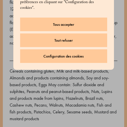
flour, Fresh eggs, Starch potato, water, water-soluble red E
préférences en cliquant sur "Configuration des
cookies".
124 (water, color E124 ponceau 4R (may negatively affect
activity and attention in children), ethyl alcohol, vanilla
flavouring), honey, mounting medium (stabiliser: sorbitol syrup
Tous accepter
(E420ii), emulsified : E471 (mono and diglycerides of fatty
acids), water, flavourings), vanilla alcoholate (alcohol, water,
Tout refuser
natural Bourbon vanilla infusion, flavourings), glucose syrup
Configuration des cookies
ALLERGÈNES
Cereals containing gluten, Milk and milk-based products,
Almonds and products containing almonds, Soy and soy-
based products, Eggs May contain: Sulfur dioxide and
sulphites, Peanuts and peanut-based products, Nuts, Lupins
and products made from lupins, Hazelnuts, Brazil nuts,
Cashew nuts, Pecans, Walnuts, Macadamia nuts, Fish and
fish products, Pistachios, Celery, Sesame seeds, Mustard and
mustard products