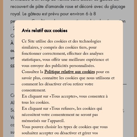
recouvert de pâte d’amande rose et décoré avec du glaçage
royal. Le gâteau est prévu pour environ 6 à 8
personnes.Conditions de conservation et date de péremption
: 2 jours à max 4°C.
Avis relatif aux cookies
Code produit: 700818078_V
Ce Site utilise des cookies et des technologies
À Milan, vous pouvez planifier votre livraison à domicile
similaires, y compris des cookies tiers, pour
ou choisir un magasin Marchesi où vous pouvez réserver
fonctionner correctement, effectuer des analyses
un retrait gratuit.
Découvrez comment recevoir votre
statistiques, vous offrir une meilleure expérience et
commande
.
vous envoyer des publicités personnalisées.
Consultez la
Politique relative aux cookies
pour en
savoir plus, connaître les cookies que nous utilisons et
INGRÈDIENTS
comment les désactiver et/ou retirer votre
consentement.
Cream, Strawberries, Almond paste for covering (Sugar,
En cliquant sur «Tous accepter», vous consentez à
Almonds, glucose syrup, E202), Custard (Fresh eggs, Milk,
tous les cookies.
En cliquant sur «Tous refuser», les cookies qui
Sugar, Cream, Rice starch, Cane sugar, Vanilla seed extract,
nécessitent votre consentement ne seront pas
Vanilla paste (Glucose syrup; water; vanilla extract;
mémorisés sur l’appareil.
caramelised sugar)), Sugar, Butter, Vanilla extract (Brown
Vous pouvez choisir les types de cookies que vous
sugar syrup, vanilla extract), Pasteurized egg yolk, Wheat
souhaitez accepter ou désactiver et gérer vos