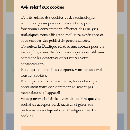
Avis relatif aux cookies
Ce Site utilise des cookies et des technologies
Gâteau Caprese
Gâteau tiramisù
similaires, y compris des cookies tiers, pour
28 €
60 €
fonctionner correctement, effectuer des analyses
statistiques, vous offrir une meilleure expérience et
vous envoyer des publicités personnalisées.
Consultez la
Politique relative aux cookies
pour en
savoir plus, connaître les cookies que nous utilisons et
comment les désactiver et/ou retirer votre
consentement.
En cliquant sur «Tous accepter», vous consentez à
tous les cookies.
En cliquant sur «Tous refuser», les cookies qui
nécessitent votre consentement ne seront pas
mémorisés sur l’appareil.
Gâteau Aurora
Tarte aux fruits frais
Vous pouvez choisir les types de cookies que vous
50 €
50 €
souhaitez accepter ou désactiver et gérer vos
préférences en cliquant sur "Configuration des
cookies".