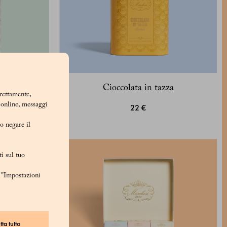
Cioccolata in tazza
rrettamente,
i online, messaggi
22 €
/o negare il
i sul tuo
u "Impostazioni
ta tutto