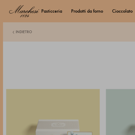
pasticceria
prodotti da forno
cioccolato
INDIETRO