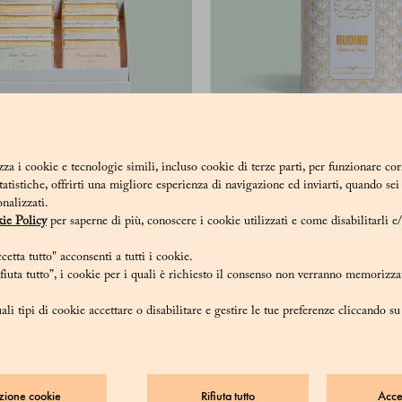
0 tavolette Grand Cru 50 gr
Budino al cacao
zza i cookie e tecnologie simili, incluso cookie di terze parti, per funzionare co
- Assortita
statistiche, offrirti una migliore esperienza di navigazione ed inviarti, quando se
30 €
onalizzati.
95 €
ie Policy
per saperne di più, conoscere i cookie utilizzati e come disabilitarli e
etta tutto" acconsenti a tutti i cookie.
iuta tutto”, i cookie per i quali è richiesto il consenso non verranno memorizzat
ali tipi di cookie accettare o disabilitare e gestire le tue preferenze cliccando s
zione cookie
Rifiuta tutto
Accet