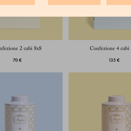
fezione 2 cubi 8x8
Confezione 4 cubi
70 €
135 €