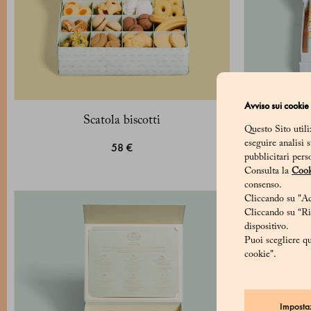
Avviso sui cookie
Scatola biscotti
Confezione 1
Questo Sito utili
eseguire analisi 
58 €
pubblicitari pers
Consulta la
Cook
consenso.
Cliccando su "Acc
Cliccando su “Rif
dispositivo.
Puoi scegliere qu
cookie".
Imposta