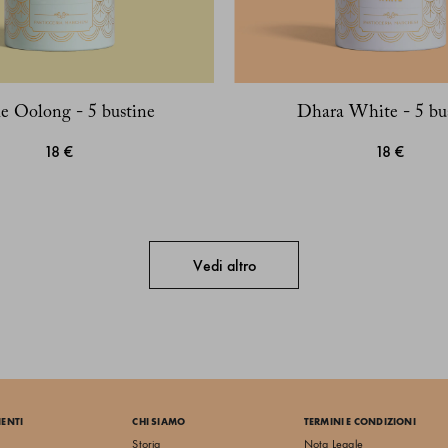
le Oolong - 5 bustine
Dhara White - 5 bu
18 €
18 €
Vedi altro
IENTI
CHI SIAMO
TERMINI E CONDIZIONI
Storia
Nota Legale