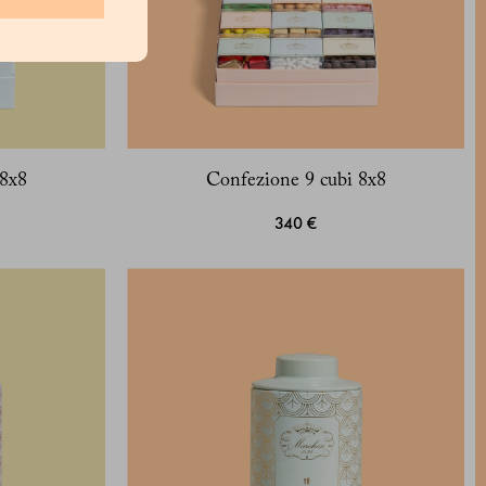
 8x8
Confezione 9 cubi 8x8
340 €