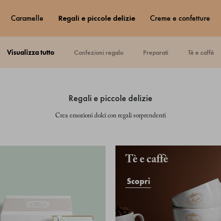
caramelle
regali e piccole delizie
creme e confetture
visualizza tutto
confezioni regalo
preparati
tè e caffè
regali e piccole delizie
Crea emozioni dolci con regali sorprendenti
Tè e caffè
Scopri