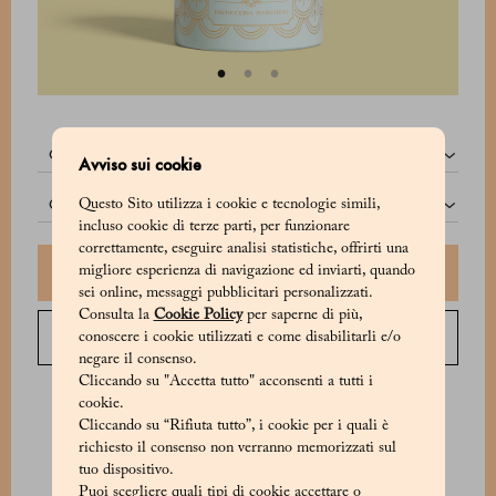
quantità:
Avviso sui cookie
confezione:
Questo Sito utilizza i cookie e tecnologie simili,
incluso cookie di terze parti, per funzionare
correttamente, eseguire analisi statistiche, offrirti una
migliore esperienza di navigazione ed inviarti, quando
Aggiungi al carrello
sei online, messaggi pubblicitari personalizzati.
Consulta la
Cookie Policy
per saperne di più,
Ordina per telefono
conoscere i cookie utilizzati e come disabilitarli e/o
negare il consenso.
Cliccando su "Accetta tutto" acconsenti a tutti i
Contatta il Servizio Clienti dal lunedì al sabato dalle 9:00 alle 20:00 o la
cookie.
domenica dalle 9:00 alle 18:00.
Cliccando su “Rifiuta tutto”, i cookie per i quali è
richiesto il consenso non verranno memorizzati sul
tuo dispositivo.
Puoi scegliere quali tipi di cookie accettare o