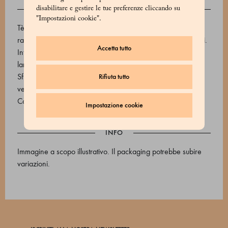
DESCRIZIONE
disabilitare e gestire le tue preferenze cliccando su
"Impostazioni cookie".
Tè semi ossidato cresciuto libero nelle foreste thailandesi,
raccolto a mano e lavorato secondo le più antiche tradizioni.
Accetta tutto
Intenso aroma di fiori bianchi con prevalenza di gardenia e
lampone, in ultimo un'esplosione di sentori vegetali.
Sfumature di miele e note lievemente affumicate. Colore
Rifiuta tutto
verde limpido. Tempo di infusione: 3 minuti.
Codice prodotto: 530654006_V
Impostazione cookie
INFO
Immagine a scopo illustrativo. Il packaging potrebbe subire
variazioni.