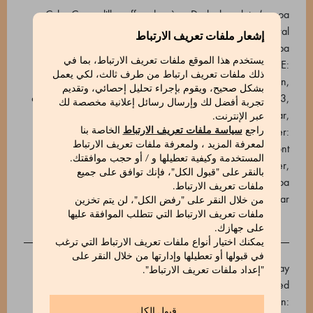
Cuba Caracolillo coffee dragèe - Dark chocolate (cocoa
mass, sugar, cocoa butter, emulsifier: soy lecithin, natural
إشعار ملفات تعريف الارتباط
vanilla flavouring, cocoa min. 66%), roasted Cuba
يستخدم هذا الموقع ملفات تعريف الارتباط، بما في
Caracolillo coffee beans. Sugared pistachios - OUTSIDE:
ذلك ملفات تعريف ارتباط من طرف ثالث، لكي يعمل
sugar, rice starch, thickener: gum arabic, maltodextrin,
بشكل صحيح، ويقوم بإجراء تحليل إحصائي، وتقديم
coating agent: carnauba wax. Food colourings: E101, E133,
تجربة أفضل لك وإرسال رسائل إعلانية مخصصة لك
E150b. INSIDE: pistachio. Raspberry drops - Sugar,
عبر الإنترنت.
glucose syrup, raspberry juice, natural flavours. Acidifier:
راجع
سياسة ملفات تعريف الارتباط
الخاصة بنا
لمعرفة المزيد ، ولمعرفة ملفات تعريف الارتباط
citric acid. Sugar-free Gianduiotti - Toasted IGP Piedmont
المستخدمة وكيفية تعطيلها و / أو حجب موافقتك.
hazelnuts (40%), maltitol (E965), cocoa butter,
بالنقر على "قبول الكل"، فإنك توافق على جميع
unsweetened cocoa powder 22/24, cocoa beans. Cocoa
ملفات تعريف الارتباط.
min. 29%. Naturally contains sugar.
من خلال النقر على "رفض الكل"، لن يتم تخزين
ملفات تعريف الارتباط التي تتطلب الموافقة عليها
على جهازك.
يمكنك اختيار أنواع ملفات تعريف الارتباط التي ترغب
في قبولها أو تعطيلها وإدارتها من خلال النقر على
Cuba Caracolillo coffee dragée - Contains soy. May
"إعداد ملفات تعريف الارتباط".
contain traces of nuts, milk, sesame and peanuts. Sugared
Pistachios - Contains: nuts and derivatives. May contain:
قبول الكل