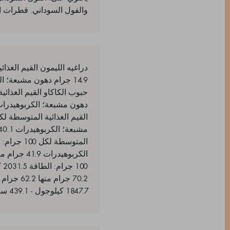
والفول السوداني. قطرات ا
1847.7 كيلوجول - 439.1 سعر حراري؛ الدهون 13.6 جرام منها 1.7 جرام دهون مشبعة؛ الكربوهيدرات 71.5 جرام م