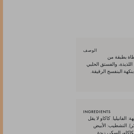
الوصف
مون المغطاة بطبقة من
اكهة اللذيذة، والفستق الحلبي
نكهة البنفسج الرقيقة.
INGREDIENTS
: الفانيليا. كاكاو لا يقل
ر). التشطيب: الأبيض
اتة داكنة (كتلة الكاكاو، السكر، زبدة