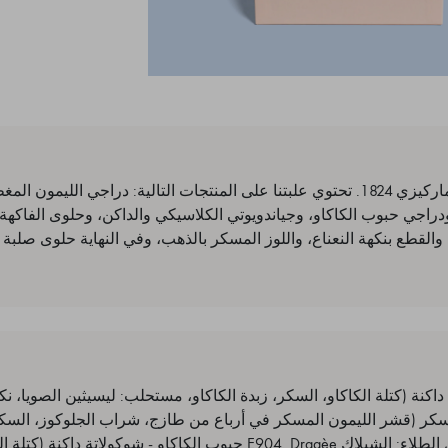
علبة لاكتشاف كل خيرات ماركيزي 1824. تحتوي علبتنا على المنتجات التالية: دراجي اللي
لاتة الداكنة (61%)، ودراجي حبوب الكاكاو، وجياندويوتي الكلاسيكي والداكن، وحلوى الف
قطع بنكهة النعناع، واللوز المسكر بالذهب، وفي النهاية حلوى صلبة ب
لاتة داكنة (كتلة الكاكاو، السكر، زبدة الكاكاو، مستحلب: ليسيثين الصويا، نكهة
 المسكر (قشر الليمون المسكر في أرباع من طازج، شراب الجلوكوز، السك
E171، الأصفر E102*. عامل الطلاء: الشيلاك E904. Dragèe حبوب الكاكاو - شوكول