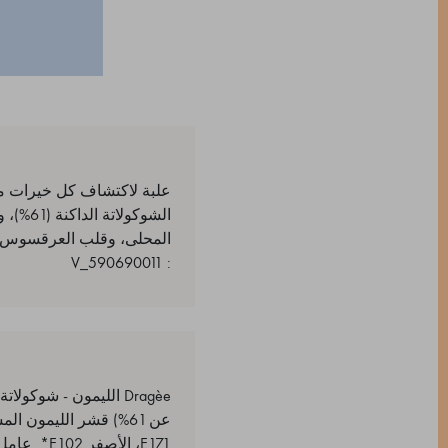
الشوكو
المحلى، وقلب العرقسوس وال
: 590690011_V
Dragèe الليمون - شوكو
عن 61%) قشر الليمون