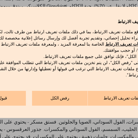
سكر القصب، زبدة الكاكاو، مسحوق الحليب
ف الارتباط
حبوب الكاكاو. كاكاو لا يقل عن 29%. حلويات الفا
قع ملفات تعريف الارتباط، بما في ذلك ملفات تعريف ارتباط من طرف ثالث، 
الكاكاو، مس
راء تحليل إحصائي، وتقديم تجربة أفضل لك وإرسال رسائل إعلانية مخصصة لك ع
القصب، زيت عباد الشمس). خارج: السكر (20%)، نشا الأرز، مكثف: صمغ عربي، مالتو
ت تعريف الارتباط
الخاصة بنا لمعرفة المزيد ، ولمعرفة ملفات تعريف الارتباط
مع الكرنوبا، ملون: E120. قد تحتوي على آثار من المكسرات، الفول السوداني. فستق مسكر 
 / أو حجب موافقتك.
 الكل"، فإنك توافق على جميع ملفات تعريف الارتباط.
سترين، عامل الطلاء: شمع الكرنوبا.
ى "رفض الكل"، لن يتم تخزين ملفات تعريف الارتباط التي تتطلب الموافقة علي
ع ملفات تعريف الارتباط التي ترغب في قبولها أو تعطيلها وإدارتها من خلال النق
تباط".
ى الصويا. قد يحتوي على آثار من المكسرات الأخرى، الحليب، السمسم و
فات تعريف الارتباط
رفض الكل
قبول
لى آثار من: المكسرات، الحليب، الصويا، السمسم والفول السوداني. جيا
ت الألبان. قد يحتوي على آثار من الصويا، السمسم والفول السوداني. 
توي على آثار من الصويا، الحليب، السمسم والفول السوداني. حلويات 
سرات، الفول السوداني، الصويا والجلوتين. فستق مسكر - يحتوي على ا
، الحليب، السمسم، الفول السوداني والمكسرات. جذور العرقسوس - يح
 والمكسرات. حلويات ذهبية - يحتوي على المكسرات. قد يحتوي على آثا