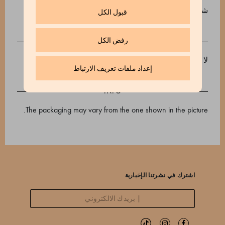
شاي Jungle Oolong
قبول الكل
رفض الكل
لا تحتوي على مسببات للحساسية
إعداد ملفات تعريف الارتباط
INFO
The packaging may vary from the one shown in the picture.
اشترك في نشرتنا الإخبارية