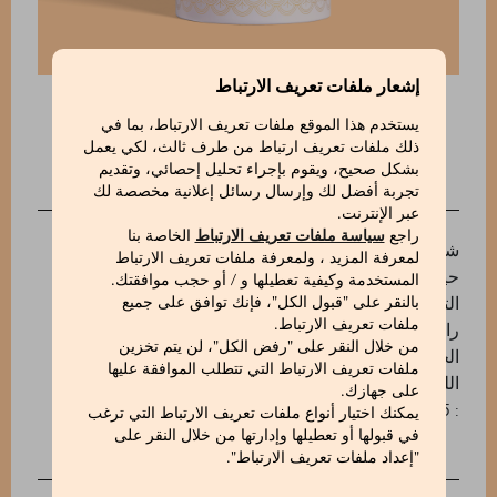
إشعار ملفات تعريف الارتباط
يستخدم هذا الموقع ملفات تعريف الارتباط، بما في
ذلك ملفات تعريف ارتباط من طرف ثالث، لكي يعمل
بشكل صحيح، ويقوم بإجراء تحليل إحصائي، وتقديم
تجربة أفضل لك وإرسال رسائل إعلانية مخصصة لك
الوصف
عبر الإنترنت.
راجع
سياسة ملفات تعريف الارتباط
الخاصة بنا
شاي نصف مؤكسد ينمو بصورة طبيعية في غابات تايلاند،
لمعرفة المزيد ، ولمعرفة ملفات تعريف الارتباط
حيث يتم جمع الأوراق ومعالجتها باتباع أقدم الأساليب
المستخدمة وكيفية تعطيلها و / أو حجب موافقتك.
التقليدية العريقة. رائحة الزهور البيضاء القوية تتصدرها
بالنقر على "قبول الكل"، فإنك توافق على جميع
ملفات تعريف الارتباط.
رائحة الغاردينيا وتوت العليق، وتنتهي بنفحة من روائح
من خلال النقر على "رفض الكل"، لن يتم تخزين
الخضروات. نفحات من العسل وعطور مدخّنة خفيفة.
ملفات تعريف الارتباط التي تتطلب الموافقة عليها
اللون: أخضر فاتح. مدة النقع: 3 دقائق
على جهازك.
: 530654005_V
يمكنك اختيار أنواع ملفات تعريف الارتباط التي ترغب
في قبولها أو تعطيلها وإدارتها من خلال النقر على
"إعداد ملفات تعريف الارتباط".
INGREDIENTS