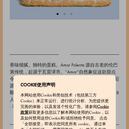
香味细腻、独特的蛋糕。Amor Polenta 源自古老的伦巴
第传统，起源于瓦雷泽市。“Amor”自然象征这款甜点
令人难以抗拒的美味，“polenta”则提醒人们它的朴素起
COOKIE使用声明
源。这款蛋糕的主要原料是玉米，使蛋糕具有宜人的
颗粒感、独特香气和典型的金黄色。蛋糕大约可供7–8
本网站使用Cookie和类似技术（包括第三方
人享用。保质与存储条件：常温下最多30天。
Cookie）来正常运行、进行统计分析、为您提供更
: 700821077_V
完善的体验，以及发送个性化广告。请参阅
Cookie
政策
获取更多信息以了解本网站使用的Cookie，以
及如何禁用这些Cookie和/或拒绝给予同意。 点击
「全部接受」即表示您同意所有 cookie。 通过单