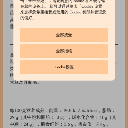
击「全部拒絕」，需要同意的 cookie 将不会存储
黄油，糖，软小麦粉，巴氏杀菌蛋黄，巴氏杀菌鸡
在您的设备上。 您可以通过单击「Cookie 设置」
蛋，杏仁粉，玉米粉，柠檬复合物（天然柑橘精油及
来选择您希望接受或禁用的 Cookie 类型并管理您
的偏好。
其萜烯，酸度调节剂：醋酸二钠，柠檬酸），肉豆
蔻。
全部接受
全部拒絕
含有过敏原：含麸质的谷物、牛奶、杏仁、鸡蛋及其
制品。 可能含有：二氧化硫和亚硫酸盐、花生、坚果
Cookie设置
类、羽扇豆、榛子、巴西坚果、腰果、碧根果、核
桃、夏威夷果、鱼类、开心果、芹菜、芝麻、芥末、
大豆及其制品。
每100克营养成分：能量：1901 kJ / 456 kcal，脂肪：
29 g（其中饱和脂肪：13 g），碳水化合物：41 g（其
中糖：24 g），膳食纤维：0.6 g，蛋白质：7.4 g，