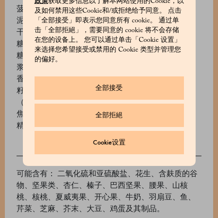
政策
获取更多信息以了解本网站使用的Cookie，以
菠萝泥、柑橘泥、柠檬泥、橙子泥、葡萄柚泥、杏
及如何禁用这些Cookie和/或拒绝给予同意。 点击
泥、梨泥、覆盆子泥、樱桃泥、苹果泥、柠檬泥、冻
「全部接受」即表示您同意所有 cookie。 通过单
击「全部拒絕」，需要同意的 cookie 将不会存储
干覆盆子、糖渍橙皮（橙皮、葡萄糖‑果糖糖浆、
在您的设备上。 您可以通过单击「Cookie 设置」
糖）、橘皮丝（橘皮、葡萄糖和果糖糖浆、糖）、半
来选择您希望接受或禁用的 Cookie 类型并管理您
糖渍酸樱桃（酸樱桃、葡萄糖浆、糖）、糖、葡萄糖
的偏好。
浆、糖渍柠檬皮（柠檬皮、葡萄糖‑果糖糖浆、糖）、
香草（甘蔗糖浆、香草浓缩物、香草荚粉、耗尽香草
全部接受
籽、甘蔗糖）、橙子精油、柠檬精油、水、果胶
（e440i、蔗糖、酸度调节剂：柠檬酸钾（e332ii）、
焦磷酸四钠（e450iii）、柠檬酸（e330））、麦芽糊
全部拒絕
精。
Cookie设置
可能含有： 二氧化硫和亚硫酸盐、花生、含麸质的谷
物、坚果类、杏仁、榛子、巴西坚果、腰果、山核
桃、核桃、夏威夷果、开心果、牛奶、羽扇豆、鱼、
芹菜、芝麻、芥末、大豆、鸡蛋及其制品。