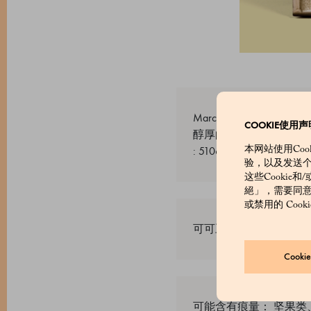
Marchesi 182
COOKIE使用声
醇厚的焦糖成分，更显
: 510624002_V
本网站使用Co
验，以及发送
这些Cookie
絕」，需要同意的
或禁用的 Coo
可可豆、蔗糖、可可脂
Cook
可能含有痕量： 坚果类