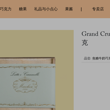
巧克力
糖果
礼品与小点心
果酱
专卖店
Grand C
克
品尝: