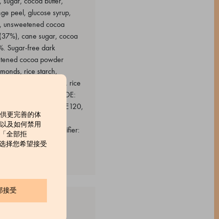
sugar, cocoa butter,
nge peel, glucose syrup,
er, unsweetened cocoa
 (37%), cane sugar, cocoa
. Sugar-free dark
weetened cocoa powder
monds, rice starch,
onds - Sugar, almonds, rice
. Mini lentils - OUTSIDE:
ings. Food colourings: E120,
提供更完善的体
ass, emulsifier: soy
，以及如何禁用
, cocoa butter, emulsifier:
击「全部拒
sugar, sunflower oil).
」来选择您希望接受
部接受
ts. Hazelnut and white