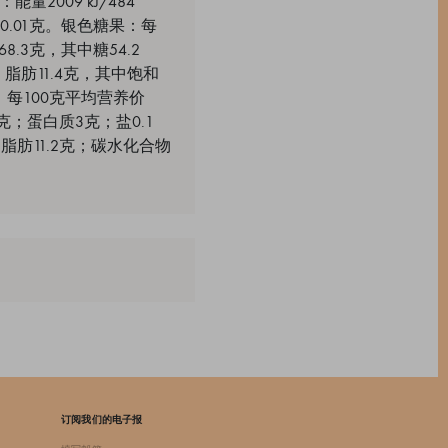
2009 kJ/484
0.01克。银色糖果：每
68.3克，其中糖54.2
l；脂肪11.4克，其中饱和
糖：每100克平均营养价
0克；蛋白质3克；盐0.1
饱和脂肪11.2克；碳水化合物
订阅我们的电子报