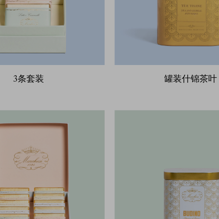
3条套装
罐装什锦茶叶