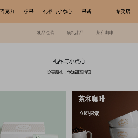
巧克力
糖果
礼品与小点心
果酱
专卖店
礼品包装
预制甜品
茶和咖啡
礼品与小点心
惊喜甄礼，传递甜蜜情谊
茶和咖啡
立即探索