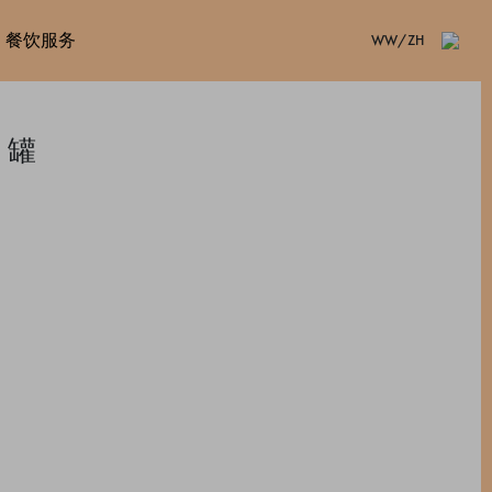
餐饮服务
WW/ZH
 罐