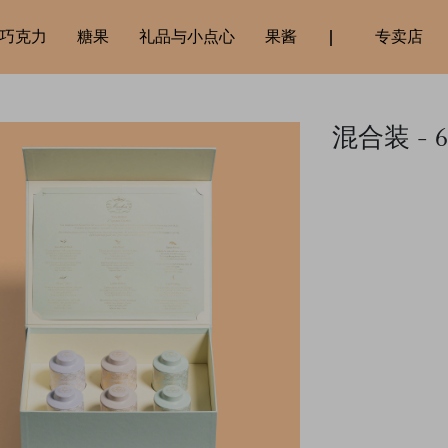
巧克力
糖果
礼品与小点心
果酱
专卖店
混合装 - 6