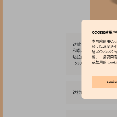
COOKIE使用声
本网站使用Co
这款优雅的 Marche
验，以及发送
和谐和传统工艺。每罐
这些Cookie
达拉白茶的温暖蜂蜜香
絕」，需要同意的
: 530654018_V
或禁用的 Coo
Cook
达拉白茶、丛林乌龙、