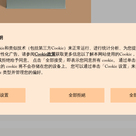
明
okie和类似技术（包括第三方Cookie）来正常运行、进行统计分析、为您
si 包装包含 6 罐，各 5 只茶包。每片茶叶都源自泰北原始森林中
个性化广告。请参阅
Cookie政策
获取更多信息以了解本网站使用的Cookie
茶叶都蕴含着暹罗混合型红茶的辛辣香气, 拉祜红茶的浓郁芬芳
和/或拒绝给予同意。 点击「全部接受」即表示您同意所有 cookie。 通过单
气、荔枝乌龙的浓郁花香和丛林乌龙的蔬菜香气。
 cookie 将不会存储在您的设备上。 您可以通过单击「Cookie 设置
kie 类型并管理您的偏好。
ie设置
全部拒絕
全
拉祜红茶、兰纳绿茶、荔枝乌龙、暹罗混合型红茶