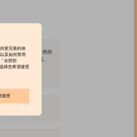
提供更完善的体
生长的茶树，蕴含着大自然的
，以及如何禁用
、兰纳绿茶的清新香气、
击「全部拒
」来选择您希望接受
部接受