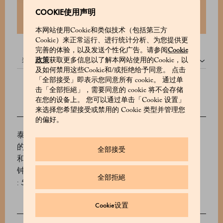
COOKIE使用声明
本网站使用Cookie和类似技术（包括第三方
Cookie）来正常运行、进行统计分析、为您提供更
完善的体验，以及发送个性化广告。请参阅
Cookie
装:
政策
获取更多信息以了解本网站使用的Cookie，以
及如何禁用这些Cookie和/或拒绝给予同意。 点击
「全部接受」即表示您同意所有 cookie。 通过单
击「全部拒絕」，需要同意的 cookie 将不会存储
在您的设备上。 您可以通过单击「Cookie 设置」
来选择您希望接受或禁用的 Cookie 类型并管理您
的偏好。
泰国森林中的原始单一原味白茶，手工采摘并以古老
的传统工艺加工。精致的香气带有典型的蜂蜜、牛奶
全部接受
和淡淡的玫瑰的温暖气息。浅黄色。冲泡时间：3 分
钟
全部拒絕
: 530654003_V
Cookie设置