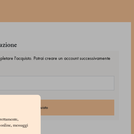
razione
mpletare l'acquisto. Potrai creare un account successivamente
Procedere all'acquisto
rrettamente,
i online, messaggi