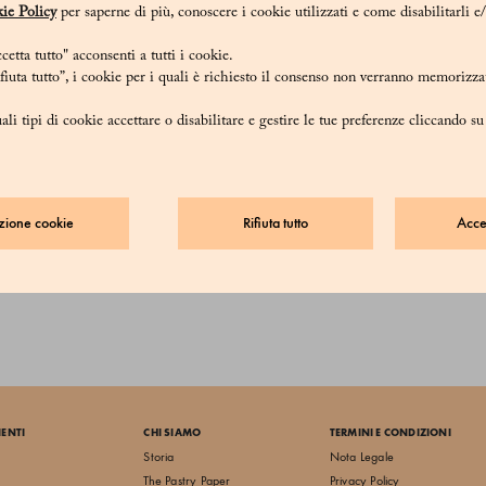
ie Policy
per saperne di più, conoscere i cookie utilizzati e come disabilitarli e
etta tutto" acconsenti a tutti i cookie.
iuta tutto”, i cookie per i quali è richiesto il consenso non verranno memorizzat
ali tipi di cookie accettare o disabilitare e gestire le tue preferenze cliccando s
zione cookie
Rifiuta tutto
Accet
IENTI
CHI SIAMO
TERMINI E CONDIZIONI
Storia
Nota Legale
The Pastry Paper
Privacy Policy