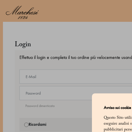
Login
Effettua il login e completa il tuo ordine più velocemente usando
Password dimenticata
Avviso sui cookie
Questo Sito utili
eseguire analisi 
Ricordami
pubblicitari pers