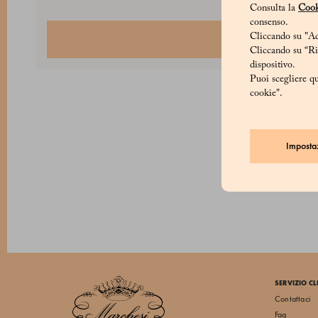
Consulta la
Cook
consenso.
Cliccando su "Acc
Login
Cliccando su “Rif
dispositivo.
Puoi scegliere qu
cookie".
Imposta
SERVIZIO CL
Contattaci
Faq