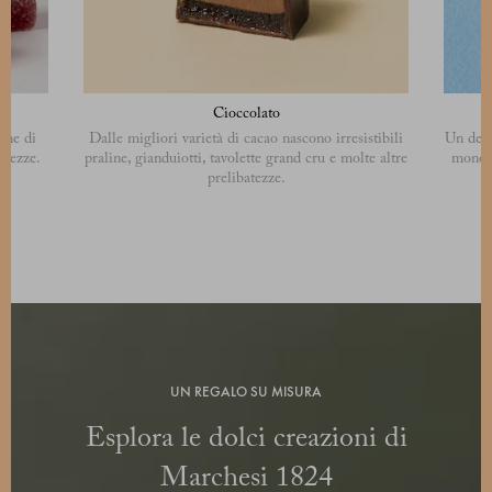
Cioccolato
ine di
Dalle migliori varietà di cacao nascono irresistibili
Un deli
olcezze.
praline, gianduiotti, tavolette grand cru e molte altre
monopo
prelibatezze.
UN REGALO SU MISURA
Esplora le dolci creazioni di
Marchesi 1824