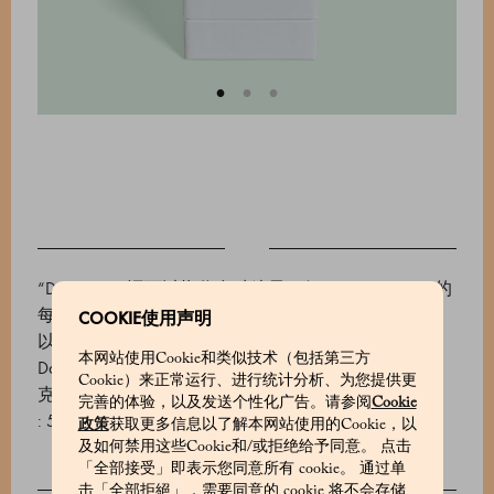
“Dragée” 一词可以指代多种糖果，但 Marchesi 1824 的
每一款拖糖都拥有共同特点：甄选顶级原料与令人难
COOKIE使用声明
以抗拒的风味。一枚经典意式榛子夹心饼（Bacio di
本网站使用Cookie和类似技术（包括第三方
Dama）外层包裹 74% Gran Cuvée Venezuela 特级黑巧
Cookie）来正常运行、进行统计分析、为您提供更
克力，口感细腻优雅。
完善的体验，以及发送个性化广告。请参阅
Cookie
: 570666104_V
政策
获取更多信息以了解本网站使用的Cookie，以
及如何禁用这些Cookie和/或拒绝给予同意。 点击
「全部接受」即表示您同意所有 cookie。 通过单
击「全部拒絕」，需要同意的 cookie 将不会存储