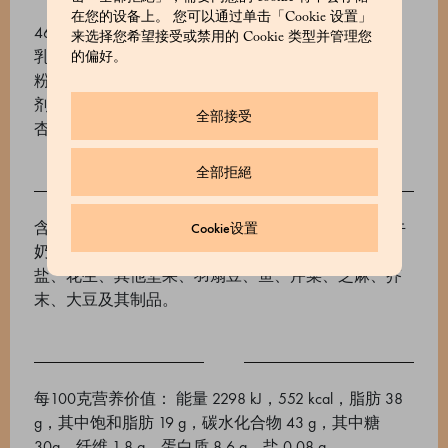
在您的设备上。 您可以通过单击「Cookie 设置」
46% 牛奶巧克力（糖、可可脂、全脂奶粉、可可豆。
来选择您希望接受或禁用的 Cookie 类型并管理您
乳化剂：葵花卵磷脂、天然香草提取物）、小麦面
的偏好。
粉、黄油、61% 巧克力（可可豆、糖、可可脂。乳化
剂：葵花卵磷脂、天然香草提取物）、糖、榛子粉、
全部接受
杏仁粉, 巴氏杀菌蛋黄。
全部拒絕
含有过敏原： 含麸质的谷物、坚果、杏仁、榛子、牛
Cookie设置
奶、鸡蛋及其制品。 可能含有： 二氧化硫和亚硫酸
盐、花生、其他坚果、羽扇豆、鱼、芹菜、芝麻、芥
末、大豆及其制品。
每100克营养价值： 能量 2298 kJ，552 kcal，脂肪 38
g，其中饱和脂肪 19 g，碳水化合物 43 g，其中糖
30g，纤维 1.8 g，蛋白质 8.6 g，盐 0.08 g。