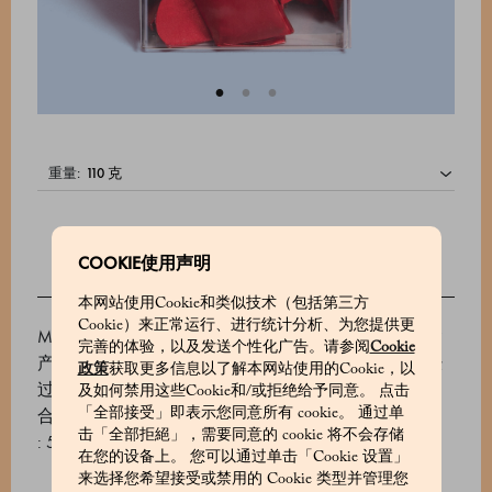
重量:
COOKIE使用声明
本网站使用Cookie和类似技术（包括第三方
Cookie）来正常运行、进行统计分析、为您提供更
Marchesi 1824声名远播的Gianduiotti巧克力原料中包含
完善的体验，以及发送个性化广告。请参阅
Cookie
产自皮埃蒙特朗格地区的优质I.G.P.榛子，这些榛子经
政策
获取更多信息以了解本网站使用的Cookie，以
过精心烘烤，压碎，然后与优质的厄瓜多尔可可混
及如何禁用这些Cookie和/或拒绝给予同意。 点击
合。本款为黑巧克力口味。
「全部接受」即表示您同意所有 cookie。 通过单
击「全部拒絕」，需要同意的 cookie 将不会存储
: 510621014_V
在您的设备上。 您可以通过单击「Cookie 设置」
来选择您希望接受或禁用的 Cookie 类型并管理您