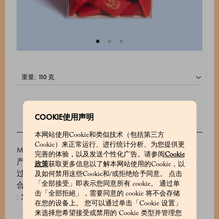
重量:
COOKIE使用声明
本网站使用Cookie和类似技术（包括第三方
Cookie）来正常运行、进行统计分析、为您提供更
Marchesi 1824声名远播的Gianduiotti巧克力原料中包含
完善的体验，以及发送个性化广告。请参阅
Cookie
产自皮埃蒙特朗格地区的优质I.G.P.榛子，这些榛子经
政策
获取更多信息以了解本网站使用的Cookie，以
过精心烘烤，压碎，然后与优质的厄瓜多尔可可混
及如何禁用这些Cookie和/或拒绝给予同意。 点击
合。本款为黑巧克力口味。
「全部接受」即表示您同意所有 cookie。 通过单
击「全部拒絕」，需要同意的 cookie 将不会存储
: 510621017_V
在您的设备上。 您可以通过单击「Cookie 设置」
来选择您希望接受或禁用的 Cookie 类型并管理您