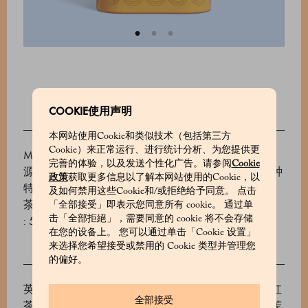
COOKIE使用声明
本网站使用Cookie和类似技术（包括第三方
Cookie）来正常运行、进行统计分析、为您提供更
Marchesi 1824推出种类丰富的茶叶和花草茶叶，甄选
完善的体验，以及发送个性化广告。请参阅
Cookie
源自优质种植园的精品原料混合而成。这款茶叶含5种
政策
获取更多信息以了解本网站使用的Cookie，以
特色茶叶共15包：英式早餐茶、伯爵红茶、茉莉花
及如何禁用这些Cookie和/或拒绝给予同意。 点击
茶、马鞭草和薄荷茶、姜味路易波士茶
「全部接受」即表示您同意所有 cookie。 通过单
击「全部拒絕」，需要同意的 cookie 将不会存储
: 530654022_V
在您的设备上。 您可以通过单击「Cookie 设置」
来选择您希望接受或禁用的 Cookie 类型并管理您
的偏好。
英式早餐茶： 大吉岭红茶、锡兰红茶 柑橘天堂伯爵红
全部接受
茶： 红茶、矢车菊花瓣、天然佛手柑与葡萄柚香精 茉