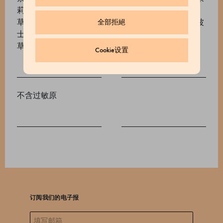
莉花茶： 中国绿茶、茉莉花 马鞭草和薄荷茶： 马鞭
草、菩提叶和薄荷叶、橙花 姜味路易波士茶： 路易波
全部拒絕
士茶、Nanah薄荷、薄荷、大茴香、姜、芫荽、柠檬
草、百里香、肉桂、黑胡椒、向日葵花瓣
Cookie设置
不含过敏原
订阅我们的电子报