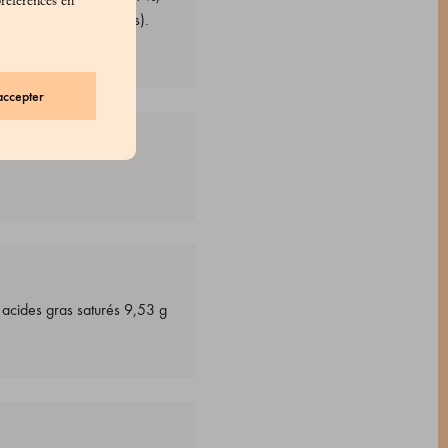
préférences en
e (pistaches siciliennes).
accepter
 acides gras saturés 9,53 g