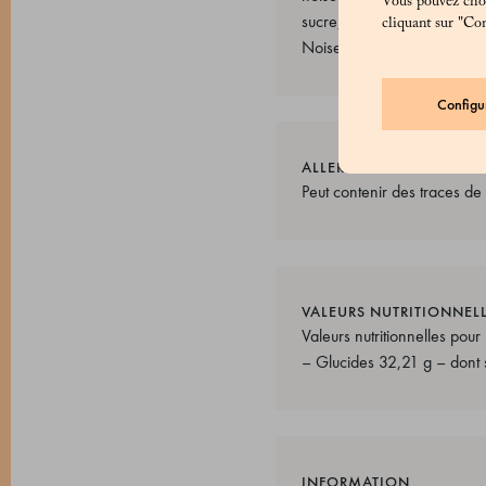
Vous pouvez chois
sucre, dextrose, huile de tou
cliquant sur "Con
Noisettes du Piémont PGI en
Configu
ALLERGÈNES
Peut contenir des traces de 
VALEURS NUTRITIONNEL
Valeurs nutritionnelles po
– Glucides 32,21 g – dont 
INFORMATION