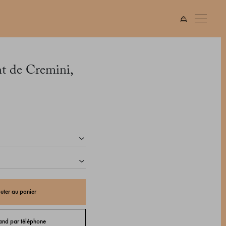
t de Cremini,
uter au panier
d par téléphone