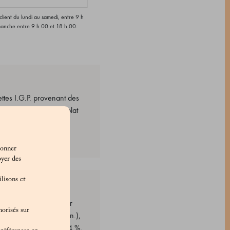
lient du lundi au samedi, entre 9 h
manche entre 9 h 00 et 18 h 00.
ttes I.G.P. provenant des
ttes entières au chocolat
ionner
oyer des
lisons et
ire : chocolat blanc pur
morisés sur
lle, 31,3 % de cacao min.),
es grasses, cacao 22/24 %,