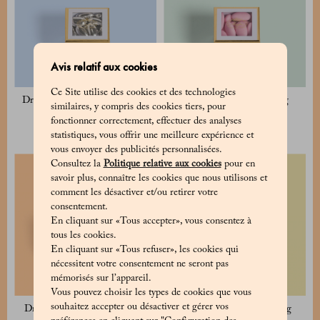
Avis relatif aux cookies
Ce Site utilise des cookies et des technologies
Dragées aux amandes argentées
Dragées Avola roses 135 g
similaires, y compris des cookies tiers, pour
135 g
15 €
fonctionner correctement, effectuer des analyses
15 €
statistiques, vous offrir une meilleure expérience et
vous envoyer des publicités personnalisées.
Consultez la
Politique relative aux cookies
pour en
savoir plus, connaître les cookies que nous utilisons et
comment les désactiver et/ou retirer votre
consentement.
En cliquant sur «Tous accepter», vous consentez à
tous les cookies.
En cliquant sur «Tous refuser», les cookies qui
nécessitent votre consentement ne seront pas
mémorisés sur l’appareil.
Vous pouvez choisir les types de cookies que vous
souhaitez accepter ou désactiver et gérer vos
Dragées Avola blanches 125 g
Dragées Avola bleues 135 g