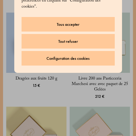
préférences en cliquant sur "Configuration des
15 €
15 €
cookies".
Tous accepter
Tout refuser
Configuration des cookies
Dragées aux fruits 120 g
Livre 200 ans Pasticceria
Marchesi avec avec paquet de 25
15 €
Gelées
212 €