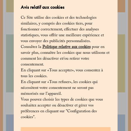
Avis relatif aux cookies
Ce Site utilise des cookies et des technologies
Gâteau Caprese
Gâteau tiramisù
similaires, y compris des cookies tiers, pour
28 €
60 €
fonctionner correctement, effectuer des analyses
statistiques, vous offrir une meilleure expérience et
vous envoyer des publicités personnalisées.
Consultez la
Politique relative aux cookies
pour en
savoir plus, connaître les cookies que nous utilisons et
comment les désactiver et/ou retirer votre
consentement.
En cliquant sur «Tous accepter», vous consentez à
tous les cookies.
En cliquant sur «Tous refuser», les cookies qui
nécessitent votre consentement ne seront pas
mémorisés sur l’appareil.
Gâteau Aurora
Tarte aux fruits frais
Vous pouvez choisir les types de cookies que vous
50 €
50 €
souhaitez accepter ou désactiver et gérer vos
préférences en cliquant sur "Configuration des
cookies".