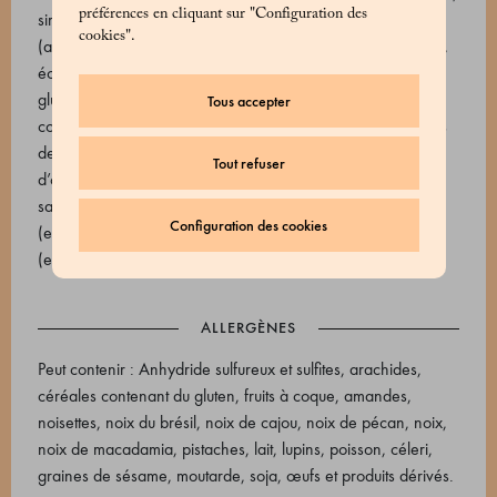
préférences en cliquant sur "Configuration des
sirop de glucose et fructose, sucre), amarena semi‑confite
cookies".
(amarena, sirop de glucose, sucre), sucre, sirop de glucose,
écorce de citron confite (écorce de citron, sirop de
glucose‑fructose, sucre), vanille (sirop de sucre de canne,
Tous accepter
concentré de vanille, poudre de gousses de vanille, graines
de vanille épuisées, sucre de canne), huile essentielle
Tout refuser
d’orange, huile essentielle de citron, eau, pectine (e440i,
saccharose, correcteurs d’acidité : citrate tripotassique
Configuration des cookies
(e332ii), diphosphate tétrasodique (e450iii), acide citrique
(e330)), maltodextrines.
ALLERGÈNES
Peut contenir : Anhydride sulfureux et sulfites, arachides,
céréales contenant du gluten, fruits à coque, amandes,
noisettes, noix du brésil, noix de cajou, noix de pécan, noix,
noix de macadamia, pistaches, lait, lupins, poisson, céleri,
graines de sésame, moutarde, soja, œufs et produits dérivés.