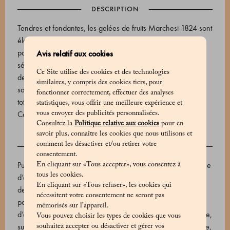
DESCRIPTION
Tendres et fondantes, les gelées de fruits Marchesi 1824 sont
élaborées selon des méthodes artisanales traditionnelles, à
partir d’un mélange de fruits frais et d’huiles essentielles. La
Avis relatif aux cookies
sélection comprend les saveurs ananas et poire. Enrobées
Ce Site utilise des cookies et des technologies
de délicats cristaux de sucre qui en exaltent la saveur, elles
similaires, y compris des cookies tiers, pour
sont présentées dans un coffret de 2 pièces, pour un poids
fonctionner correctement, effectuer des analyses
total de 20 g.
statistiques, vous offrir une meilleure expérience et
Code produit: 500612025_V
vous envoyer des publicités personnalisées.
Consultez la
Politique relative aux cookies
pour en
savoir plus, connaître les cookies que nous utilisons et
comment les désactiver et/ou retirer votre
INGRÈDIENTS
consentement.
Purée d’ananas, purée de mandarine, purée de citron, purée
En cliquant sur «Tous accepter», vous consentez à
tous les cookies.
d’orange, purée de pamplemousse, purée d’abricot, purée
En cliquant sur «Tous refuser», les cookies qui
de poire, purée de framboise, purée de cerise, purée de
nécessitent votre consentement ne seront pas
pomme, purée de citron, framboise lyophilisée, écorce
mémorisés sur l’appareil.
d’orange confite (écorce d’orange, sirop de glucose‑fructose,
Vous pouvez choisir les types de cookies que vous
sucre), écorce de mandarine en filets (écorce de mandarine,
souhaitez accepter ou désactiver et gérer vos