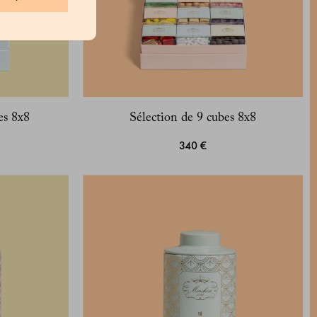
es 8x8
Sélection de 9 cubes 8x8
340 €