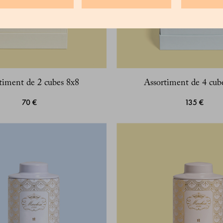
timent de 2 cubes 8x8
Assortiment de 4 cub
70 €
135 €