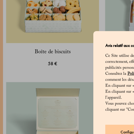
Avis relatif aux c
Boîte de biscuits
Confection 
Ce Site utilise d
correctement, eff
58 €
publicités person
Consultez la
Poli
comment les désa
En cliquant sur «
En cliquant sur 
l’appareil.
Vous pouvez chois
cliquant sur "Con
Configu