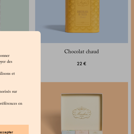
o
Chocolat chaud
ionner
oyer des
22 €
lisons et
morisés sur
préférences en
accepter