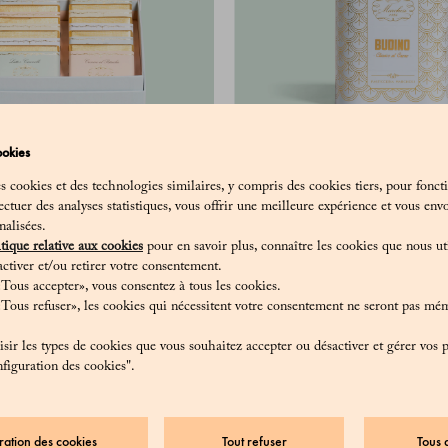
ookies
10 barres Grand Cru 50 gr -
Pudding au caca
es cookies et des technologies similaires, y compris des cookies tiers, pour fonct
Assortis
ectuer des analyses statistiques, vous offrir une meilleure expérience et vous env
30 €
nalisées.
95 €
tique relative aux cookies
pour en savoir plus, connaître les cookies que nous uti
ctiver et/ou retirer votre consentement.
Tous accepter», vous consentez à tous les cookies.
«Tous refuser», les cookies qui nécessitent votre consentement ne seront pas mé
ir les types de cookies que vous souhaitez accepter ou désactiver et gérer vos 
figuration des cookies".
ration des cookies
Tout refuser
Tous 