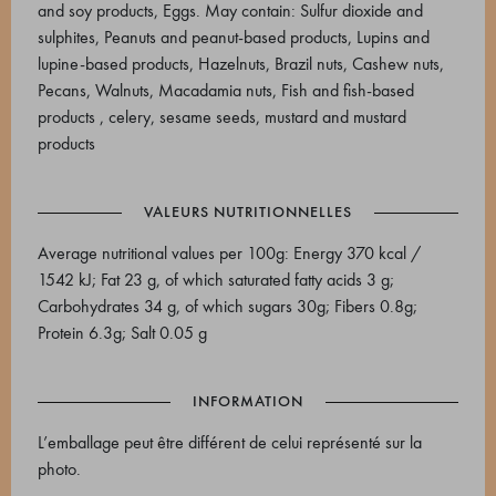
and soy products, Eggs. May contain: Sulfur dioxide and
sulphites, Peanuts and peanut-based products, Lupins and
lupine-based products, Hazelnuts, Brazil nuts, Cashew nuts,
Pecans, Walnuts, Macadamia nuts, Fish and fish-based
products , celery, sesame seeds, mustard and mustard
products
VALEURS NUTRITIONNELLES
Average nutritional values ​​per 100g: Energy 370 kcal /
1542 kJ; Fat 23 g, of which saturated fatty acids 3 g;
Carbohydrates 34 g, of which sugars 30g; Fibers 0.8g;
Protein 6.3g; Salt 0.05 g
INFORMATION
L’emballage peut être différent de celui représenté sur la
photo.