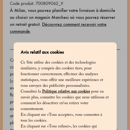
Code produit: 700809062_V
À Milan, vous pouvez planifier votre livraison à domicile
ou choisir un magasin Marchesi où vous pouvez réserver
un retrait gratuit.
Découvrez comment recevoir votre
commande
.
INGRÈDIENTS
Avis relatif aux cookies
Cream, sugar, milk, pasteurized egg yolk, almond paste for
Ce Site utilise des cookies et des technologies
covering (sugar, almonds, glucose syrup, E202), pistachio
similaires, y compris des cookies tiers, pour
paste, almond paste (peeled almond), white chocolate 33%
fonctionner correctement, effectuer des analyses
statistiques, vous offrir une meilleure expérience et
(cocoa butter, whole milk powder, sugar, natural vanilla
vous envoyer des publicités personnalisées.
extract, emulsifier: soy lecithin), crumbled biscuits (wheat
Consultez la
Politique relative aux cookies
pour en
flour, sugar, vegetable fat (rapeseed, sunflower) in variable
savoir plus, connaître les cookies que nous utilisons et
proportions, anhydrous milk fat, milk sugar, milk, salt, malt
comment les désactiver et/ou retirer votre
extract, raising agent E500ii, emulsifier: sunflower lecithin,
consentement.
En cliquant sur «Tous accepter», vous consentez à
antioxidant: E306), water, pasteurized egg white, white
tous les cookies.
plastic chocolate (white chocolate (sugar, cocoa butter,
En cliquant sur «Tous refuser», les cookies qui
powdered milk, whey powdered milk, Emulsifier: soy lecithin,