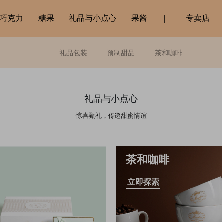
巧克力
糖果
礼品与小点心
果酱
专卖店
礼品包装
预制甜品
茶和咖啡
礼品与小点心
惊喜甄礼，传递甜蜜情谊
茶和咖啡
立即探索