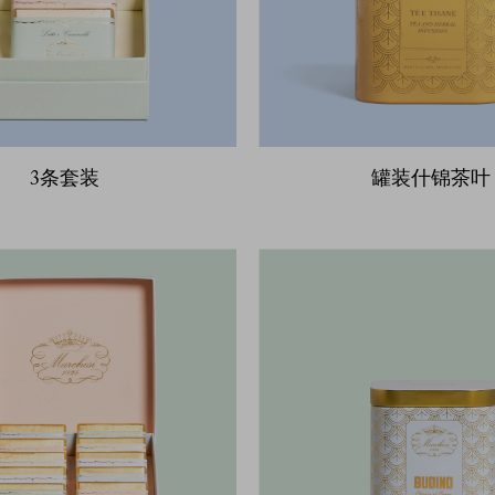
3条套装
罐装什锦茶叶