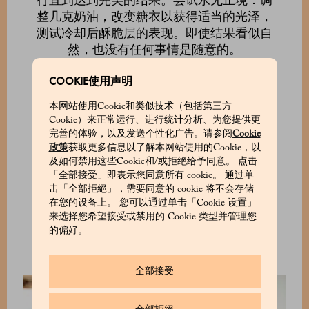
行直到达到完美的结果。尝试永无止境：调
整几克奶油，改变糖衣以获得适当的光泽，
测试冷却后酥脆层的表现。即使结果看似自
然，也没有任何事情是随意的。
当 Crosara 谈论甜点时，他更像设计师而不是
COOKIE使用声明
厨师。对他而言，食材是具有行为和限制的
本网站使用Cookie和类似技术（包括第三方
材料。“我不仅仅与味道打交道，还涉及体
Cookie）来正常运行、进行统计分析、为您提供更
积、质地、颜色和形状，”他解释道。酥脆元
完善的体验，以及发送个性化广告。请参阅
Cookie
素作为结构；柔滑奶油提供对比与节奏。甜
政策
获取更多信息以了解本网站使用的Cookie，以
点必须在品尝之前就具备承载、支撑和传达
及如何禁用这些Cookie和/或拒绝给予同意。 点击
「全部接受」即表示您同意所有 cookie。 通过单
能力。“形状是一种语言，”他说，“它们应该
击「全部拒絕」，需要同意的 cookie 将不会存储
在第一口之前就表达甜点想要传达的内容。”
在您的设备上。 您可以通过单击「Cookie 设置」
球体暗示轻盈；尖锐的边缘传递强度。形状
来选择您希望接受或禁用的 Cookie 类型并管理您
是味道的预览。
的偏好。
全部接受