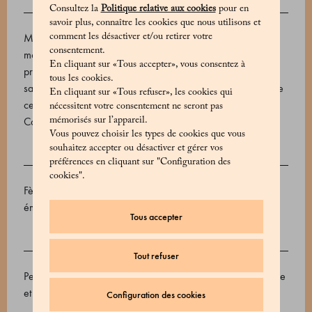
Consultez la
Politique relative aux cookies
pour en
DESCRIPTION
savoir plus, connaître les cookies que nous utilisons et
Marchesi 1824 utilise les meilleures variétés de cacao du
comment les désactiver et/ou retirer votre
consentement.
monde entier afin de créer ses barres chocolatées de
En cliquant sur «Tous accepter», vous consentez à
première qualité. Les amateurs de chocolat blanc et de sa
tous les cookies.
saveur particulière apprécieront les qualités sophistiquées de
En cliquant sur «Tous refuser», les cookies qui
cette version.
nécessitent votre consentement ne seront pas
Code produit: 510624001_V
mémorisés sur l’appareil.
Vous pouvez choisir les types de cookies que vous
souhaitez accepter ou désactiver et gérer vos
préférences en cliquant sur "Configuration des
INGRÈDIENTS
cookies".
Fèves de cacao, sucre de canne, beurre de cacao,
émulsifiant : lécithine de tournesol, vanille.
Tous accepter
ALLERGÈNES
Tout refuser
Peut contenir des traces de : Fruits à coque, soja, lait, sésame
et arachides.
Configuration des cookies