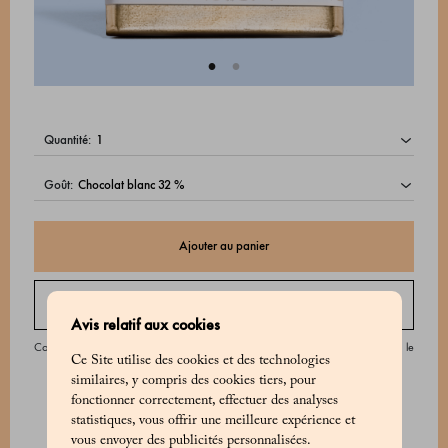
quantité:
goût:
Ajouter au panier
Command par téléphone
Avis relatif aux cookies
Contactez notre service client du lundi au samedi, entre 9 h 00 et 20 h 00, ou le
Ce Site utilise des cookies et des technologies
dimanche entre 9 h 00 et 18 h 00.
similaires, y compris des cookies tiers, pour
fonctionner correctement, effectuer des analyses
statistiques, vous offrir une meilleure expérience et
vous envoyer des publicités personnalisées.