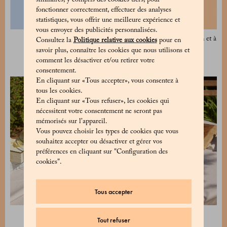
similaires, y compris des cookies tiers, pour
fonctionner correctement, effectuer des analyses
statistiques, vous offrir une meilleure expérience et
vous envoyer des publicités personnalisées.
Panettone Classique 1 kg
Panettone à l’abricot, au citron et à
Consultez la
Politique relative aux cookies
pour en
l’amande 1 kg
52 €
savoir plus, connaître les cookies que nous utilisons et
56 €
comment les désactiver et/ou retirer votre
consentement.
En cliquant sur «Tous accepter», vous consentez à
tous les cookies.
En cliquant sur «Tous refuser», les cookies qui
nécessitent votre consentement ne seront pas
mémorisés sur l’appareil.
Vous pouvez choisir les types de cookies que vous
souhaitez accepter ou désactiver et gérer vos
préférences en cliquant sur "Configuration des
cookies".
Tous accepter
Tout refuser