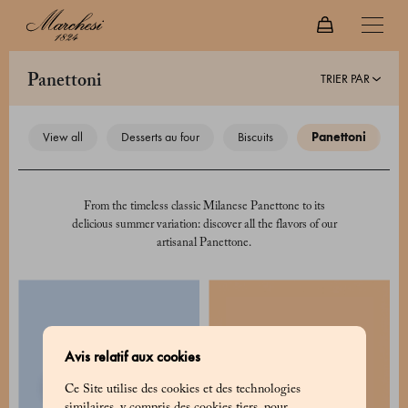
TRIER PAR
panettoni
view all
desserts au four
biscuits
panettoni
From the timeless classic Milanese Panettone to its
delicious summer variation: discover all the flavors of our
artisanal Panettone.
Avis relatif aux cookies
Ce Site utilise des cookies et des technologies