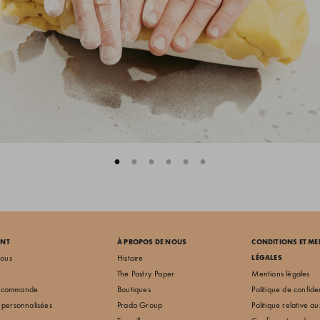
ENT
À PROPOS DE NOUS
CONDITIONS ET M
nous
Histoire
LÉGALES
The Pastry Paper
Mentions légales
e commande
Boutiques
Politique de confiden
personnalisées
Prada Group
Politique relative a