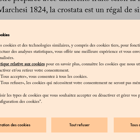
Marchesi 1824, la crostata est un régal de si
ookies
rité de la crostata est sans égal et son statut de douceur itali
es cookies et des technologies similaires, y compris des cookies tiers, pour fonct
rouve des recettes de ce dessert dans le célèbre Libro de Art
ectuer des analyses statistiques, vous offrir une meilleure expérience et vous env
rit au milieu du XVe siècle, et dans le monumental livre de 
nalisées.
olomeo Scappi, le chef des cardinaux et des papes.
tique relative aux cookies
pour en savoir plus, connaître les cookies que nous uti
ctiver et/ou retirer votre consentement.
e préparer les recettes les plus simples possible, et la crostata
Tous accepter», vous consentez à tous les cookies.
t, comme Angelo Marchesi aime le dire : « Pourquoi bricoler 
«Tous refuser», les cookies qui nécessitent votre consentement ne seront pas mé
ir les types de cookies que vous souhaitez accepter ou désactiver et gérer vos 
figuration des cookies".
s la pâte brisée et que l’on découvre sa texture granuleuse et
lement oublier à quel point les ingrédients sont simples : de l
et pas grand-chose d’autre. Mais tous ces ingrédients sont de 
ration des cookies
Tout refuser
Tous 
 fraîcheur (l’autre pierre angulaire de l’esprit Marchesi).
es pâtissiers utilisent diverses conserves de fruits de haute qua