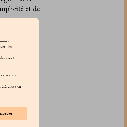
mplicité et de
enne historique est
ionner
e Coquinaria de
oyer des
cuisine de la
lisons et
 en est un parfait
une recette qui est
morisés sur
préférences en
 sa subtile saveur
a farine, du beurre,
la meilleure qualité
accepter
lité (pêches,