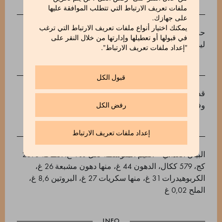
ملفات تعريف الارتباط التي تتطلب الموافقة عليها
INGREDIENTS
على جهازك.
يمكنك اختيار أنواع ملفات تعريف الارتباط التي ترغب
حبوب الكاكاو، سكر القصب، زبدة الكاكاو، مستحلب:
في قبولها أو تعطيلها وإدارتها من خلال النقر على
ليسيثين عباد الشمس، فانيليا.
"إعداد ملفات تعريف الارتباط".
قبول الكل
قد يحتوي على آثار من: مكسرات، صويا، حليب، سمسم
وفول سوداني.
رفض الكل
إعداد ملفات تعريف الارتباط
البيان الغذائي – القيم المتوسطة لكل 100 غ: الطاقة 2398
كج، 579 ككال، الدهون 44 غ، منها دهون مشبعة 26 غ،
الكربوهيدرات 31 غ، منها سكريات 27 غ، البروتين 8,6 غ،
الملح 0,02 غ
INFO