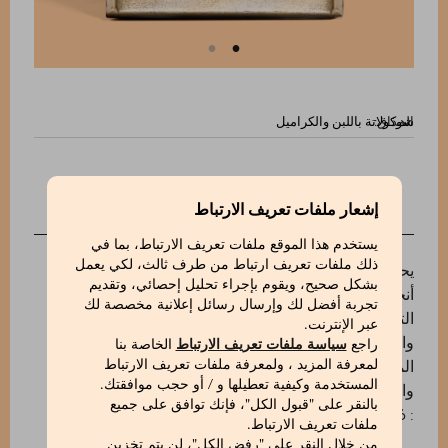
المذاق:
إشعار ملفات تعريف الارتباط
الوصف
يستخدم هذا الموقع ملفات تعريف الارتباط، بما في
ذلك ملفات تعريف ارتباط من طرف ثالث، لكي يعمل
يحرص مارشيسي 1824 على انتقاء أفضل أنواع الكوكا من
بشكل صحيح، ويقوم بإجراء تحليل إحصائي، وتقديم
أنحاء العالم لتقدم إليكم ألواح الشوكولاتة الفاخرة بالغة
تجربة أفضل لك وإرسال رسائل إعلانية مخصصة لك
التميز. يمثل إقليم سيور ديل لاجو مصدر كوكا الكرويليو
عبر الإنترنت.
والتارتينو المستخدمة في صناعة هذه الشوكولاتة الداكنة
راجع
سياسة ملفات تعريف الارتباط
الخاصة بنا
المكررة. بما لها من خصائص مميزة من خلاصات اللوز
لمعرفة المزيد ، ولمعرفة ملفات تعريف الارتباط
المستخدمة وكيفية تعطيلها و / أو حجب موافقتك.
والقهوة مع نكهات قوية متشربة بها.
بالنقر على "قبول الكل"، فإنك توافق على جميع
: 510624046_V
ملفات تعريف الارتباط.
من خلال النقر على "رفض الكل"، لن يتم تخزين