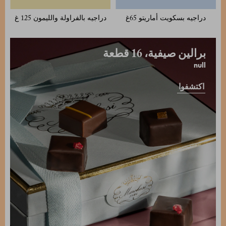
دراجيه بسكويت أماريتو 65غ
دراجيه بالفراولة والليمون 125 غ
برالين صيفية، 16 قطعة
null
اكتشفوا