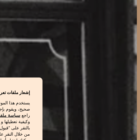
إشعار ملفات تعري
يستخدم هذا المو
صحيح، ويقوم بإج
راجع
سياسة ملفا
وكيفية تعطيلها و
بالنقر على "قبول
من خلال النقر عل