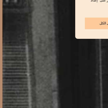
ر على "إعداد
 الكل