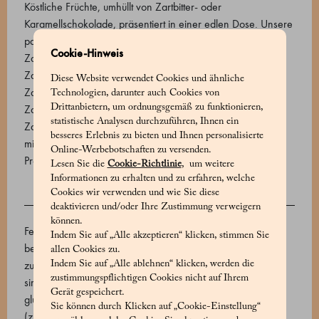
Köstliche Früchte, umhüllt von Zartbitter- oder
Karamellschokolade, präsentiert in einer edlen Dose. Unsere
pastellfarbene Dose enthält: kandierte Orange mit
Cookie-Hinweis
Zartbitterschokolade überzogen, kandierte Zitrone mit
Zartbitterschokolade überzogen, kandierter Ingwer mit
Diese Website verwendet Cookies und ähnliche
Zartbitterschokolade überzogen, kandierte Grapefruit mit
Technologien, darunter auch Cookies von
Drittanbietern, um ordnungsgemäß zu funktionieren,
Zartbitterschokolade überzogen, kandierte Feige mit
statistische Analysen durchzuführen, Ihnen ein
Zartbitterschokolade überzogen und kandierte Bergamotte
besseres Erlebnis zu bieten und Ihnen personalisierte
mit Karamellschokolade.
Online-Werbebotschaften zu versenden.
Produktcode: 570669008_V
Lesen Sie die
Cookie-Richtlinie
, um weitere
Informationen zu erhalten und zu erfahren, welche
Cookies wir verwenden und wie Sie diese
ZUTATEN
deaktivieren und/oder Ihre Zustimmung verweigern
können.
Feigen (feigen, glukose-fruktose-sirup, zucker),
Indem Sie auf „Alle akzeptieren“ klicken, stimmen Sie
bergamottschale (bergamottschale, glukose-fruktose-sirup,
allen Cookies zu.
zucker), orangenschale (orangenschale, glukose-fruktose-
Indem Sie auf „Alle ablehnen“ klicken, werden die
zustimmungspflichtigen Cookies nicht auf Ihrem
sirup, zucker), grapefruitschale (rosa grapefruitschale,
Gerät gespeichert.
glukose-fruktose-sirup, zucker), zitronenschale
Sie können durch Klicken auf „Cookie-Einstellung“
(zitronenschale, glukose-fruktose-sirup, zucker), ingwer