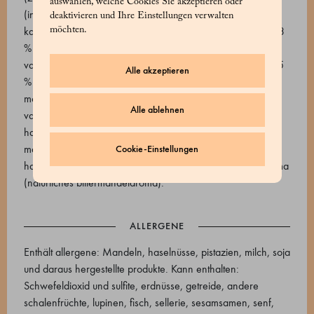
auswählen, welche Cookies Sie akzeptieren oder
(ingwer, zucker), schokolade 74 % (kakaomasse, zucker,
deaktivieren und Ihre Einstellungen verwalten
kakaobutter. Emulgator: sojalecithine), weiße schokolade 33
möchten.
% (kakaobutter, vollmilchpulver, zucker, natürliches
vanilleextrakt, sonnenblumenlecithin), weiße schokolade 35
Alle akzeptieren
% (kakaobutter, zucker, vollmilchpulver, magermilchpulver,
molke, butter. Emulgator: sonnenblumenlecithin, natürliches
Alle ablehnen
vanilleextrakt), piemont-haselnüsse, pistazienpaste,
haselnusspraliné (piemont igp haselnüsse, zucker),
mandelpaste, dehydrierter glukosesirup, gehackte
Cookie-Einstellungen
haselnüsse, gehackte pistazien, dextrose, salz, amarettaroma
(natürliches bittermandelaroma).
ALLERGENE
Enthält allergene: Mandeln, haselnüsse, pistazien, milch, soja
und daraus hergestellte produkte. Kann enthalten:
Schwefeldioxid und sulfite, erdnüsse, getreide, andere
schalenfrüchte, lupinen, fisch, sellerie, sesamsamen, senf,