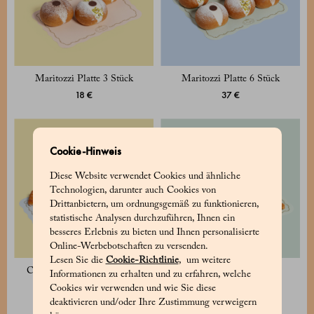
Maritozzi Platte 3 Stück
Maritozzi Platte 6 Stück
18 €
37 €
Cookie-Hinweis
Diese Website verwendet Cookies und ähnliche
Technologien, darunter auch Cookies von
Drittanbietern, um ordnungsgemäß zu funktionieren,
statistische Analysen durchzuführen, Ihnen ein
besseres Erlebnis zu bieten und Ihnen personalisierte
Online-Werbebotschaften zu versenden.
Lesen Sie die
Cookie-Richtlinie
, um weitere
Croissant Mignon Tablett 16
Assortierte Tabletts 6-tlg
Informationen zu erhalten und zu erfahren, welche
Stück
20 €
Cookies wir verwenden und wie Sie diese
38 €
deaktivieren und/oder Ihre Zustimmung verweigern