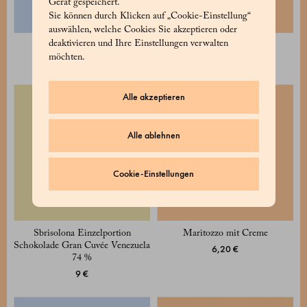
Gerät gespeichert.
Sie können durch Klicken auf „Cookie-Einstellung“
auswählen, welche Cookies Sie akzeptieren oder
deaktivieren und Ihre Einstellungen verwalten
1824 Einzelportion
Einzelportion Babà
möchten.
14 €
9 €
Alle akzeptieren
Alle ablehnen
Cookie-Einstellungen
Sbrisolona Einzelportion
Maritozzo mit Creme
Schokolade Gran Cuvée Venezuela
6,20 €
74 %
9 €