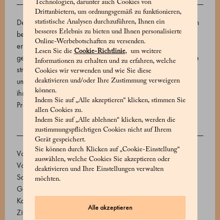
Technologien, darunter auch Cookies von
BESCHREIBUNG
Drittanbietern, um ordnungsgemäß zu funktionieren,
Der Name „Dragée“ kann eine große Vielfalt an Süßwaren
statistische Analysen durchzuführen, Ihnen ein
besseres Erlebnis zu bieten und Ihnen personalisierte
bezeichnen, doch alle Dragées von Marchesi 1824 haben
Online-Werbebotschaften zu versenden.
erstklassige Zutaten und ihre unwiderstehliche Art
Lesen Sie die
Cookie-Richtlinie
, um weitere
gemeinsam. Die umhüllenden Noten von Kokosnuss und die
Informationen zu erhalten und zu erfahren, welche
strahlende Frische der Zitrone verschmelzen harmonisch,
Cookies wir verwenden und wie Sie diese
umschlossen von einer feinen Schicht Milchschokolade, die
deaktivieren und/oder Ihre Zustimmung verweigern
können.
ihre Finesse und aromatische Nachhaltigkeit hervorhebt.
Indem Sie auf „Alle akzeptieren“ klicken, stimmen Sie
Produktcode: 570666118_V
allen Cookies zu.
Indem Sie auf „Alle ablehnen“ klicken, werden die
zustimmungspflichtigen Cookies nicht auf Ihrem
ZUTATEN
Gerät gespeichert.
Sie können durch Klicken auf „Cookie-Einstellung“
Vollmilchschokolade 46 % (Zucker, Kakaobutter,
auswählen, welche Cookies Sie akzeptieren oder
Vollmilchpulver, Kakaobohnen. Emulgator:
deaktivieren und Ihre Einstellungen verwalten
Sonnenblumenlecithin, natürliches Vanilleextrakt),
möchten.
Getrocknete Kokosnuss (Kokosnuss, Zucker,
Konservierungsstoff E220 (Schwefeldioxid)), Ätherisches
Alle akzeptieren
Zitronenöl, Ethanol, Kokos- und Palmöl, Wasser, Gummi