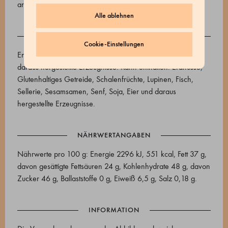
arabicum, Glukosesirup, Saccharose, Zitronensäure, E904.
Alle ablehnen
ALLERGENE
Cookie-Einstellungen
Enthält Allergene: Schwefeldioxid und Sulfite, Milch und
daraus hergestellte Erzeugnisse. Kann enthalten: Erdnüsse,
Glutenhaltiges Getreide, Schalenfrüchte, Lupinen, Fisch,
Sellerie, Sesamsamen, Senf, Soja, Eier und daraus
hergestellte Erzeugnisse.
NÄHRWERTANGABEN
Nährwerte pro 100 g: Energie 2296 kJ, 551 kcal, Fett 37 g,
davon gesättigte Fettsäuren 24 g, Kohlenhydrate 48 g, davon
Zucker 46 g, Ballaststoffe 0 g, Eiweiß 6,5 g, Salz 0,18 g.
INFORMATION