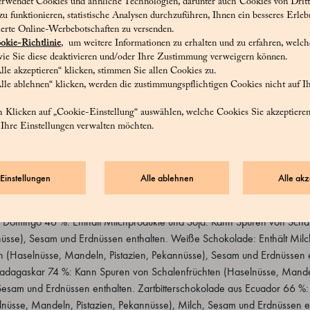
erwendet Cookies und ähnliche Technologien, darunter auch Cookies von Dritt
okolade aus Madagaskar 74 %: Kakaomasse, Rohrzucker, Kakaobutter. Ka
 funktionieren, statistische Analysen durchzuführen, Ihnen ein besseres Erleb
uador 66 %: Kakaobohnen, Zucker, Kakaobutter, Emulgator Sojalecithin, n
ierte Online-Werbebotschaften zu versenden.
okie-Richtlinie
, um weitere Informationen zu erhalten und zu erfahren, welc
erschokolade aus Bolivien 68 %: Kakaomasse, Zucker, Kakaobutter. Kak
ie Sie diese deaktivieren und/oder Ihre Zustimmung verweigern können.
enezuela 72 %: Kakaopaste, Rohrzucker, Kakaobutter, Emulgator Sojalecit
lle akzeptieren“ klicken, stimmen Sie allen Cookies zu.
 aus Peru 81 %: Kakaomasse, Rohrzucker, Kakaobutter, Kakaopulver, Vani
lle ablehnen“ klicken, werden die zustimmungspflichtigen Cookies nicht auf 
 aus Maracaibo 88 %: Kakaomasse, Zucker, Kakaobutter. Kakao mind. 88
aomasse. Milchschokolade aus Venezuela 38 %: Zucker, Kakaobutter, 
 Klicken auf „Cookie-Einstellung“ auswählen, welche Cookies Sie akzeptiere
 Ihre Einstellungen verwalten möchten.
pulver, Sahnepulver, Emulgator Sojalecithin, natürlicher Vanilleextrakt.
Einstellungen
Alle ablehnen
Alle akz
 Domingo 46 %: Enthält Milchprodukte und Soja. Kann Spuren von Schal
nüsse), Sesam und Erdnüssen enthalten. Weiße Schokolade: Enthält Milc
n (Haselnüsse, Mandeln, Pistazien, Pekannüsse), Sesam und Erdnüssen e
Madagaskar 74 %: Kann Spuren von Schalenfrüchten (Haselnüsse, Mandel
Sesam und Erdnüssen enthalten. Zartbitterschokolade aus Ecuador 66 %:
nüsse, Mandeln, Pistazien, Pekannüsse), Milch, Sesam und Erdnüssen e