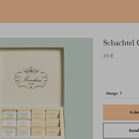
Schachtel
35 €
menge:
In de
Bestel