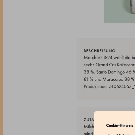
BESCHREIBUNG
Marchesi 1824 wählt die be
sechs Grand Cru Kakaosorte
38 %, Santo Domingo 46 % u
81 % und Maracaibo 88 %. 
Produktcode: 510624057_
ZUTATEN
Cookie-Hinweis
Milchschokolade aus Santo 
mind. 46 %. Weiße Schokola