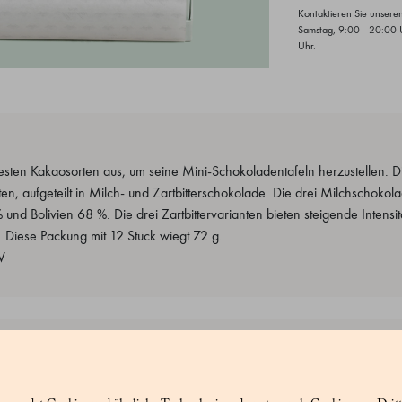
Kontaktieren Sie unsere
Samstag, 9:00 - 20:00 
Uhr.
sten Kakaosorten aus, um seine Mini-Schokoladentafeln herzustellen. Di
n, aufgeteilt in Milch- und Zartbitterschokolade. Die drei Milchschoko
nd Bolivien 68 %. Die drei Zartbittervarianten bieten steigende Intensi
Diese Packung mit 12 Stück wiegt 72 g.
V
Domingo 46 %: Zucker, Kakao, Kakaobutter, Vollmilchpulver, natürlicher
de: Zucker, Kakaobutter, Vollmilchpulver, Emulgator: Sojalecithin, natü