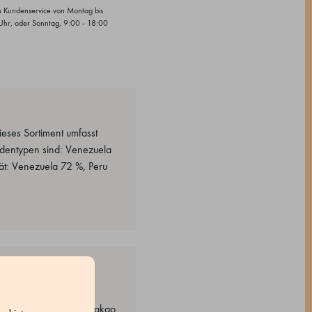
n Kundenservice von Montag bis
Uhr, oder Sonntag, 9:00 - 18:00
eses Sortiment umfasst
ladentypen sind: Venezuela
tät: Venezuela 72 %, Peru
 Vanilleextrakt. Kakao
rliches Vanillearoma. Kakao