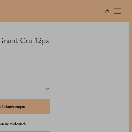
 Grand Cru 12pz
n Einkaufswagen
len sie telefonisch