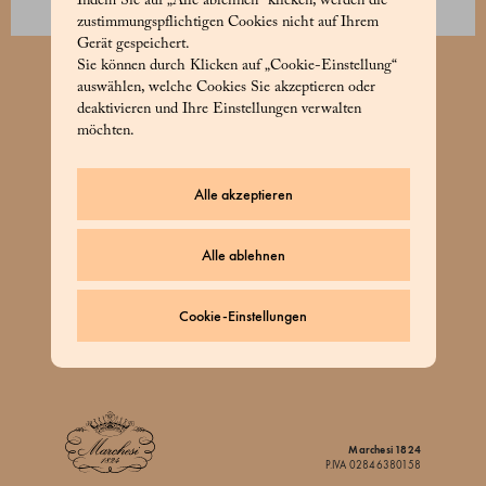
Indem Sie auf „Alle ablehnen“ klicken, werden die
zustimmungspflichtigen Cookies nicht auf Ihrem
Gerät gespeichert.
Sie können durch Klicken auf „Cookie-Einstellung“
auswählen, welche Cookies Sie akzeptieren oder
BESTELLEN SIE UNSEREN NEWSLETTER
deaktivieren und Ihre Einstellungen verwalten
möchten.
Alle akzeptieren
Alle ablehnen
KUNDENSERVICE
ÜBER UNS
Cookie-Einstellungen
RECHTLICHE BEDINGUNGEN
Marchesi 1824
P.IVA 02846380158