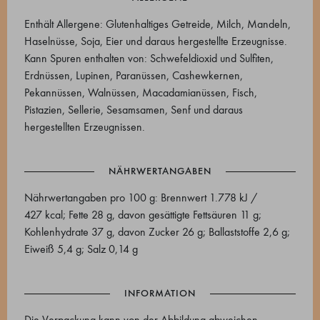
Enthält Allergene: Glutenhaltiges Getreide, Milch, Mandeln,
Haselnüsse, Soja, Eier und daraus hergestellte Erzeugnisse.
Kann Spuren enthalten von: Schwefeldioxid und Sulfiten,
Erdnüssen, Lupinen, Paranüssen, Cashewkernen,
Pekannüssen, Walnüssen, Macadamianüssen, Fisch,
Pistazien, Sellerie, Sesamsamen, Senf und daraus
hergestellten Erzeugnissen.
NÄHRWERTANGABEN
Nährwertangaben pro 100 g: Brennwert 1.778 kJ /
427 kcal; Fette 28 g, davon gesättigte Fettsäuren 11 g;
Kohlenhydrate 37 g, davon Zucker 26 g; Ballaststoffe 2,6 g;
Eiweiß 5,4 g; Salz 0,14 g
INFORMATION
Die Verpackung kann von der Abbildung abweichen.