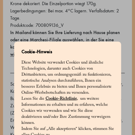
Krone dekoriert. Die Einzelportion wiegt 170g.
Lagerbedingungen: Bei max. 4°C lagern. Verfallsdatum: 2
Tage.
Produktcode: 700809136_V
In Mailand können Sie Ihre Lieferung nach Hause planen
oder eine Marchesi-Filiale auswählen, in der Sie eine
kostenlose Abholung buchen können.
Finden Sie heraus,
Cookie-Hinweis
wie Sie Ihre bestellung erhalten können
.
Diese Website verwendet Cookies und ähnliche
Technologien, darunter auch Cookies von
ZUTATEN
Drittanbietern, um ordnungsgemäß zu funktionieren,
statistische Analysen durchzuführen, Ihnen ein
Sahne, 72% Zartbitterschokolade (Kakaomasse, Rohrzucker,
besseres Erlebnis zu bieten und Ihnen personalisierte
Kakaobutter. Emulgator: Sojalecithin), Weizenmehl, Zucker,
Online-Werbebotschaften zu versenden.
Butter, H-Milch, Haselnusspraliné (Piemont IGP Haselnüsse,
Lesen Sie die
Cookie-Richtlinie
, um weitere
Informationen zu erhalten und zu erfahren, welche
Zucker), Pasteurisiertes Eigelb, 46% Milchschokolade
Cookies wir verwenden und wie Sie diese
(Zucker, Kakaobutter, Vollmilchpulver, Kakaobohnen.
deaktivieren und/oder Ihre Zustimmung verweigern
Emulgator: Sonnenblumenlecithin, natürliches Vanilleextrakt),
können.
Wasser, Glukosesirup, Pasteurisiertes Eiweiß, Aromatischer
Indem Sie auf „Alle akzeptieren“ klicken, stimmen Sie
Kakao (Kakaopulver), Zerbröselte Kekse (Weizenmehl
allen Cookies zu.