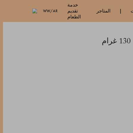
خدمة
ت
المتاجر
تقديم
WW/AR
الطعام
م