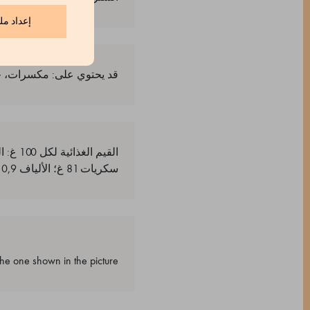
إعداد مل
قد يحتوي على: مكسرات، ح
سكريات 81 غ؛ الألياف 0,9 غ؛ البروتين 0,1 غ؛ الملح 0,14 غ
e one shown in the picture.