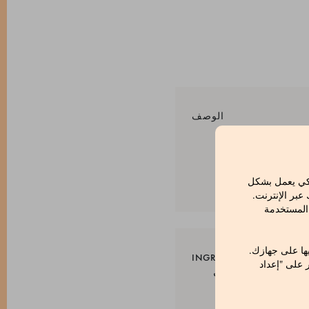
الوصف
طبيعي، مضاف إليه نكهات
اكهة الواضحة في هذا
لكي يعمل بشكل
بر الإنترنت.
 المستخدمة
ها على جهازك.
INGREDIENTS
ر على "إعداد
صات الحمضيات، نكهات
. منظم حموضة: حمض