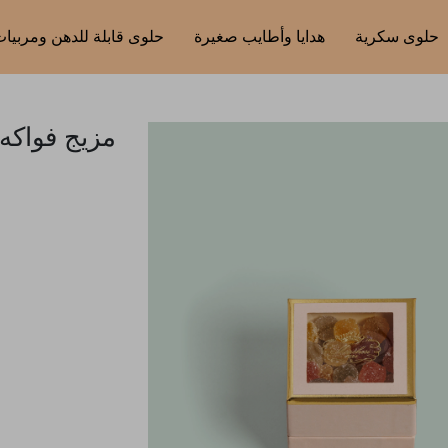
حلوى سكرية
هدايا وأطايب صغيرة
حلوى قابلة للدهن ومربيا
مزيج فواكه 130 غرا