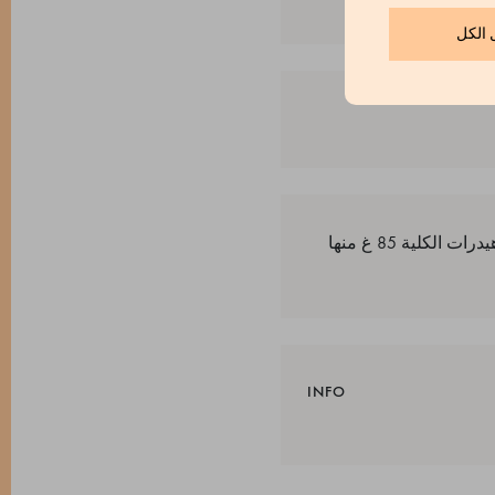
 الكل
القيم الغذائية لكل 100 غ: الطاقة 1453 كج، 342 ككال؛ الدهون 0 غ منها دهون مشبعة 0 غ؛ الكربوهيدرات الكلية 85 غ منها
INFO