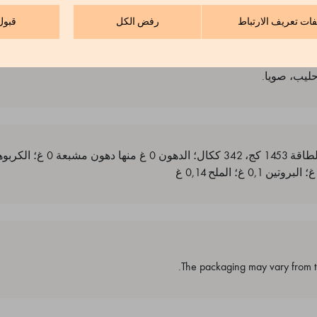
فات تعريف الارتباط
رفض الكل
قبول
ليب، صويا.
The packaging may vary from th