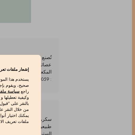
عصائر الفاكهة والزيوت الأس
إشعار ملفات تعري
المكعب الملون.
: 500612059_V
يستخدم هذا المو
صحيح، ويقوم بإج
راجع
سياسة ملفا
وكيفية تعطيلها و
بالنقر على "قبول
من خلال النقر عل
يمكنك اختيار أنوا
سكر، شراب الجلوكوز، فواكه
ملفات تعريف الار
طبيعية. ملونات: كركمين، أ
الستريك.