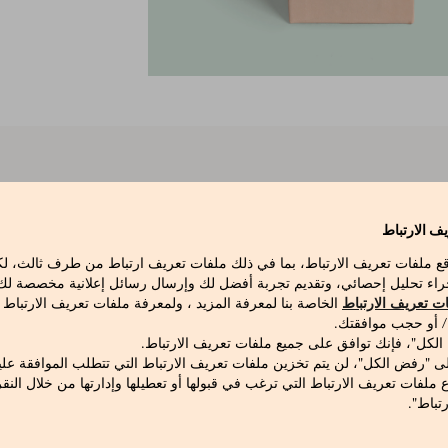
تُصنع حبات مارشيسي 1824 الهشة الناعمة من سكر القصب، وشراب الجلوكوز، والبكتين ال
اسية، كما أنه خالي تمامًا من الألوان الصناعية. تمتع كذلك بنكهات الف
ف الارتباط
قع ملفات تعريف الارتباط، بما في ذلك ملفات تعريف ارتباط من طرف ثالث، 
راء تحليل إحصائي، وتقديم تجربة أفضل لك وإرسال رسائل إعلانية مخصصة لك ع
ت تعريف الارتباط
الخاصة بنا لمعرفة المزيد ، ولمعرفة ملفات تعريف الارتباط
 / أو حجب موافقتك.
 الكل"، فإنك توافق على جميع ملفات تعريف الارتباط.
ى "رفض الكل"، لن يتم تخزين ملفات تعريف الارتباط التي تتطلب الموافقة علي
ع ملفات تعريف الارتباط التي ترغب في قبولها أو تعطيلها وإدارتها من خلال النق
 بنسب متغيرة (لب التفاح، عصير البرتقال، الليمون، الفراولة)، خلا
تباط".
نثوسيانين، مركبات نحاسية للكلوروفيل. مادة هلامية: بكتين الفاكهة