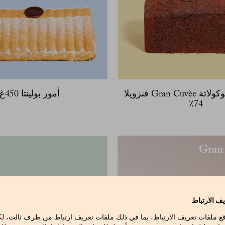
بلوم كيك شوكولاتة Gran Cuvèe فنزويلا
أمور بولينتا 450غ
74٪
ف الارتباط
قع ملفات تعريف الارتباط، بما في ذلك ملفات تعريف ارتباط من طرف ثالث، 