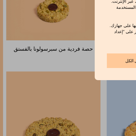
بر الإنترنت.
 المستخدمة
ها على جهازك.
ر على "إعداد
دية
حصة فردية من سبرسولونا بالفستق
 الكل