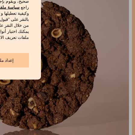
صحيح، ويقوم بإج
راجع
سياسة ملفا
وكيفية تعطيلها و
بالنقر على "قبول
من خلال النقر عل
يمكنك اختيار أنوا
ملفات تعريف الار
إعداد مل