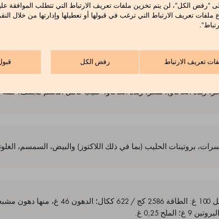
ى "رفض الكل"، لن يتم تخزين ملفات تعريف الارتباط التي تتطلب الموافقة علي
نكهة فانيليا طبيعية. حد أدنى كاكاو 36٪). الزخارف: شوكولاتة داك
ع ملفات تعريف الارتباط التي ترغب في قبولها أو تعطيلها وإدارتها من خلال النق
الصويا. نكهة فانيليا طبيعية. حد أدنى كاكاو 64٪). شوكولاتة بالحليب (سكر، زبدة الك
تباط".
كاكاو. مستحلب: ليسيثين الصويا. نكهة فانيليا طبيعية. حد أدنى كا
كامل الدسم مجفف. مستحلب: ليسيثين الصو
بيضاء، شوكولاتة بالحليب، تغطية جياندوجا (سكر القصب، بندق
فات تعريف الارتباط
رفض الكل
قبول
كاكاو. مستحلب: ليسيثين الصويا. نكهة: فانيليا طبيعية مطحونة). معجو
منزوع الدسم، كاكاو 22/24٪، سكر، ديكستروز، زيت الفول السوداني. مستحلب: ليسيثين ال
رات، بروتينات الحليب (بما في ذلك اللاكتوز) والبيض، السمسم، الغلوت