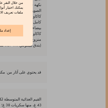
من خلال النقر عل
يمكنك اختيار أنوا
ملفات تعريف الار
إعداد مل
كاكاو من الإكوادور، مسحوق 
(بندق بييمونتي IGP 41٪، سكر، زبدة الكاكاو)، سكر، زبدة الكاكاو، حليب كامل الدسم مجفف، كتلة كاكاو، بندق، لوز،
قد يحتوي على آثار من: مكس
43 غ، منها سكريات 38 غ؛ البروتين 9 غ؛ الملح 0,25 غ.