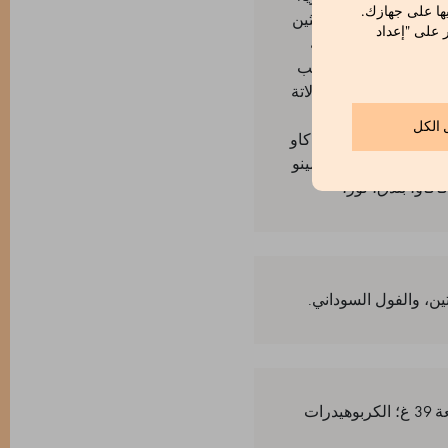
ها على جهازك.
نة 61٪ (كتلة كاكاو، سكر، زبدة الكاكاو. مستحلب: ليسيثين
ر على "إعداد
اكاو، حليب كامل الدسم مجفف، كتلة
كاو 36٪). شوكولاتة بيضاء نقية (سكر، زبدة الكاكاو، حليب
يا، نكهة فانيليا طبيعية. حد أدنى كاكاو 31٪). الحشوة (حسب النكهة): شوكولاتة
 بييمونتي IGP محمص، زبدة الكاكاو، حليب مجفف، كتلة
 الكل
ن جياندوجا (بندق، كاكاو
صويا، نكهات). معجون كريـمينو
ين، والفول السوداني.
القيم الغذائية المتوسطة لكل 100 غ: الطاقة 2586 كج / 622 ككال؛ الدهون 46 غ، منها دهون مشبعة 39 غ؛ الكربوهيدرات