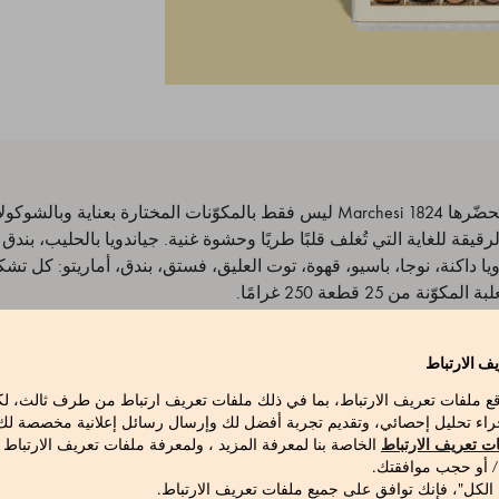
تُشتهر حلوى البرالين التي يُحضّرها Marchesi 1824 ليس فقط بالمكوّنات المختارة بعن
لرقيقة للغاية التي تُغلف قلبًا طريًا وحشوة غنية. جياندويا بالحليب، بند
ويا داكنة، نوجا، باسيو، قهوة، توت العليق، فستق، بندق، أماريتو: كل تشكي
 من 25 قطعة 250 غرامًا.
ف الارتباط
قع ملفات تعريف الارتباط، بما في ذلك ملفات تعريف ارتباط من طرف ثالث، 
راء تحليل إحصائي، وتقديم تجربة أفضل لك وإرسال رسائل إعلانية مخصصة لك ع
ت تعريف الارتباط
الخاصة بنا لمعرفة المزيد ، ولمعرفة ملفات تعريف الارتباط
الطبقة الخارجية: شوكولاتة داكنة 61٪ (كتلة كاكاو، سكر، زبدة الكاكاو. مستحلب: ليسيثين ا
 / أو حجب موافقتك.
 الكل"، فإنك توافق على جميع ملفات تعريف الارتباط.
). شوكولاتة بالحليب (سكر، زبدة الكاكاو، حليب كامل الدسم مجفف، كتلة كاكاو.