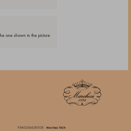
e one shown in the picture.
Marchesi 1824
P.IVA 02846380158