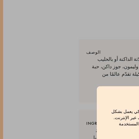
الوصف
اية وبالشوكولاتة الداكنة أو بالحليب
ق وليمون، جوز داكن، حبة
لة تقدّم عالمًا من
لكي يعمل بشكل
بر الإنترنت.
INGREDIENTS
 المستخدمة
لصويا. نكهة فانيليا طبيعية. حد
 مستحلب: ليسيثين الصويا.