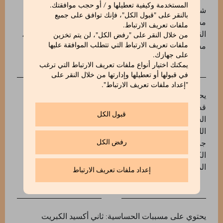
المستخدمة وكيفية تعطيلها و / أو حجب موافقتك.
شوكولاتة 74٪ (كتلة الكاكاو، سكر، زبدة الكاكاو،
بالنقر على "قبول الكل"، فإنك توافق على جميع
مستحلب: ليسيثينات الصويا)، كرز مجفف (كرز، سكر
ملفات تعريف الارتباط.
القصب، حمض الستريك، مادة حافظة E223، ملون: E129)،
من خلال النقر على "رفض الكل"، لن يتم تخزين
مسحوق كاكاو غير محلى، مسحوق القرفة.
ملفات تعريف الارتباط التي تتطلب الموافقة عليها
على جهازك.
يمكنك اختيار أنواع ملفات تعريف الارتباط التي ترغب
في قبولها أو تعطيلها وإدارتها من خلال النقر على
"إعداد ملفات تعريف الارتباط".
يحتوي على مسببات الحساسية: الصويا ومنتجات الصويا.
قد يحتوي على: ثاني أكسيد الكبريت والكبريتيت، الفول
قبول الكل
السوداني، الحبوب المحتوية على الغلوتين، المكسرات،
اللوز، البندق، جوز البرازيل، الكاجو، جوز البيكان، الجوز،
رفض الكل
جوز الماكاديميا، الفستق، الحليب، الترمس، السمك،
الكرفس، بذور السمسم، الخردل، البيض والمنتجات
المشتقة منه.
إعداد ملفات تعريف الارتباط
يحتوي على مسببات الحساسية: ثاني أكسيد الكبريت