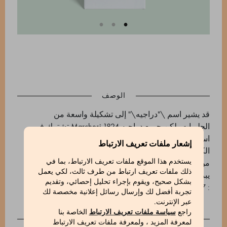
الوصف
قد يشير اسم \"دراجيه\" إلى تشكيلة واسعة من
الحلويات، لكن جميع دراجيه Marchesi 1824 تشترك في
استخدام أجود المكونات وطابعها الذي لا يُقاوم. تُغلَّف
إشعار ملفات تعريف الارتباط
الكرز، بنفحاتها الناعمة والفواكهية المكثفة، بطبقة فاخرة
من شوكولاتة Gran Cuvée Venezuela الداكنة 74%، مما
يستخدم هذا الموقع ملفات تعريف الارتباط، بما في
ذلك ملفات تعريف ارتباط من طرف ثالث، لكي يعمل
يبرز عمقها وغناها العطري.
بشكل صحيح، ويقوم بإجراء تحليل إحصائي، وتقديم
: 570666117_V
تجربة أفضل لك وإرسال رسائل إعلانية مخصصة لك
عبر الإنترنت.
راجع
سياسة ملفات تعريف الارتباط
الخاصة بنا
INGREDIENTS
لمعرفة المزيد ، ولمعرفة ملفات تعريف الارتباط