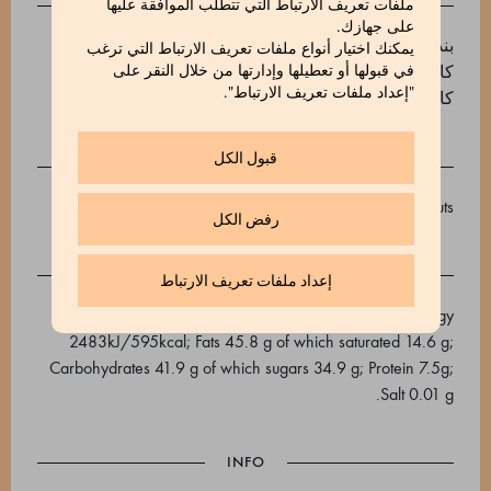
INGREDIENTS
ملفات تعريف الارتباط التي تتطلب الموافقة عليها
على جهازك.
بندق PGI إقليم بيمونتي محمص (40%)، سكر القصب، زبدة
يمكنك اختيار أنواع ملفات تعريف الارتباط التي ترغب
كاكاو، مسحوق كاكاو غير محلى 22/24، حبات كاكاو.
في قبولها أو تعطيلها وإدارتها من خلال النقر على
"إعداد ملفات تعريف الارتباط".
كاكاو بحد أدنى 29%.
قبول الكل
May contain traces of nuts, milk, sesame, soya and peanuts
رفض الكل
إعداد ملفات تعريف الارتباط
Average nutritional values ​​per 100g: Energy
2483kJ/595kcal; Fats 45.8 g of which saturated 14.6 g;
Carbohydrates 41.9 g of which sugars 34.9 g; Protein 7.5g;
Salt 0.01 g.
INFO