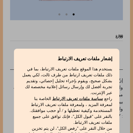
وزن:
إشعار ملفات تعريف الارتباط
الوصف
يستخدم هذا الموقع ملفات تعريف الارتباط، بما في
ذلك ملفات تعريف ارتباط من طرف ثالث، لكي يعمل
إنّ حلوى ماركيسي1824 gianduiotti (جاندويوتو) الشهيرة،
بشكل صحيح، ويقوم بإجراء تحليل إحصائي، وتقديم
والتي نقدمها ها هنا في نسخة الشوكولاتة الداكنة، مصنوعة
تجربة أفضل لك وإرسال رسائل إعلانية مخصصة لك
عبر الإنترنت.
من أفضل وأحلى بندق I.G.P من تلال لانغ في إقليم
راجع
سياسة ملفات تعريف الارتباط
الخاصة بنا
بييمونتي، ذات التحميص الخفيف جدًا والمسحوقة
لمعرفة المزيد ، ولمعرفة ملفات تعريف الارتباط
والممزوجة مع الكَاكَاو الإكوادورية عالية الجودة.
المستخدمة وكيفية تعطيلها و / أو حجب موافقتك.
: 510621017_V
بالنقر على "قبول الكل"، فإنك توافق على جميع
ملفات تعريف الارتباط.
من خلال النقر على "رفض الكل"، لن يتم تخزين