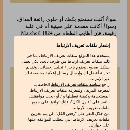
سواءُ أكنت تستمتع بكعك أو حلوى رائعة المذاق،
وسواءُ أكانت مقدمة على صينية أم في علبة
رقيقة، فإن أطايب الطعام من Marchesi 1824
التي تُعرض بشكل باهر، هي في حد ذاتها متعة
إشعار ملفات تعريف الارتباط
للحواس وللعقل.
يستخدم هذا الموقع ملفات تعريف الارتباط، بما في
ذلك ملفات تعريف ارتباط من طرف ثالث، لكي يعمل
بشكل صحيح، ويقوم بإجراء تحليل إحصائي، وتقديم
تجربة أفضل لك وإرسال رسائل إعلانية مخصصة لك
عبر الإنترنت.
راجع
سياسة ملفات تعريف الارتباط
الخاصة بنا
لمعرفة المزيد ، ولمعرفة ملفات تعريف الارتباط
المستخدمة وكيفية تعطيلها و / أو حجب موافقتك.
بالنقر على "قبول الكل"، فإنك توافق على جميع
ملفات تعريف الارتباط.
من خلال النقر على "رفض الكل"، لن يتم تخزين
ملفات تعريف الارتباط التي تتطلب الموافقة عليها
على جهازك.