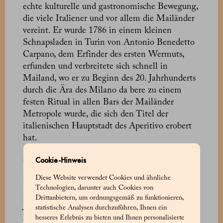
echte kulturelle und gastronomische Bewegung,
die viele Italiener und vor allem die Mailänder
vereint. Er wurde 1786 in einem kleinen
Schnapsladen in Turin von Antonio Benedetto
Carpano, dem Erfinder des ersten Wermuts,
erfunden und verbreitete sich schnell in
Mailand, wo er zu Beginn des 20. Jahrhunderts
durch die Ära des Milano da bere zu einem
festen Ritual in allen Bars der Mailänder
Metropole wurde, die sich den Titel der
italienischen Hauptstadt des Aperitivo erobert
hat.
Angelo Marchesi, der erste Patron der
Cookie-Hinweis
Konditorei Marchesi 1824, war von Anfang an
Diese Website verwendet Cookies und ähnliche
für die Anziehungskraft dieser Nouvelle Vague
Technologien, darunter auch Cookies von
sensibilisiert und führte sie in den 1930er
Drittanbietern, um ordnungsgemäß zu funktionieren,
Jahren in der historischen Bar in der Via Santa
statistische Analysen durchzuführen, Ihnen ein
Maria alla Porta ein, die sofort als eines der
besseres Erlebnis zu bieten und Ihnen personalisierte