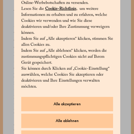
Online-Werbebotschaften zu versenden.
Kultlokale für Aperitifs in der Stadt anerkannt
Lesen Sie die
Cookie-Richtlinie
, um weitere
wurde. Neben Torten und anderen
Informationen zu erhalten und zu erfahren, welche
Köstlichkeiten traten kleine herzhafte Mignons
Cookies wir verwenden und wie Sie diese
ihren Siegeszug auf der Konditortheke an,
deaktivieren und/oder Ihre Zustimmung verweigern
zusammen mit Polybibites auf Spirituosenbasis,
können.
Indem Sie auf „Alle akzeptieren“ klicken, stimmen Sie
die alle mit der gleichen Liebe zum Detail und
allen Cookies zu.
der immensen Liebe zum Rohmaterial
Indem Sie auf „Alle ablehnen“ klicken, werden die
hergestellt wurden, die der Konditor in jede
zustimmungspflichtigen Cookies nicht auf Ihrem
seiner Kreationen legte. Marchesi 1824
Gerät gespeichert.
zelebriert auch heute noch die Tradition des
Sie können durch Klicken auf „Cookie-Einstellung“
auswählen, welche Cookies Sie akzeptieren oder
Mailänder Aperitifs mit einem Triumph der
deaktivieren und Ihre Einstellungen verwalten
feinsten Backwaren - kostbare Windbeutel,
möchten.
Cannoncini, Windbeutel und Törtchen in
herzhaften Varianten - zu den beliebtesten
Alle akzeptieren
Cocktails wie dem Spritzer oder dem kultigen
Marchesi Cocktail.
Alle ablehnen
Anlässlich des zweihundertjährigen Jubiläums
wurde dieses Jahr eine neue Cocktailkarte